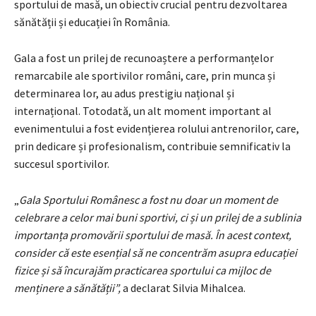
sportului de masă, un obiectiv crucial pentru dezvoltarea
sănătății și educației în România.
Gala a fost un prilej de recunoaștere a performanțelor
remarcabile ale sportivilor români, care, prin munca și
determinarea lor, au adus prestigiu național și
internațional. Totodată, un alt moment important al
evenimentului a fost evidențierea rolului antrenorilor, care,
prin dedicare și profesionalism, contribuie semnificativ la
succesul sportivilor.
„
Gala Sportului Românesc a fost nu doar un moment de
celebrare a celor mai buni sportivi, ci și un prilej de a sublinia
importanța promovării sportului de masă. În acest context,
consider că este esențial să ne concentrăm asupra educației
fizice și să încurajăm practicarea sportului ca mijloc de
menținere a sănătății”,
a declarat Silvia Mihalcea.