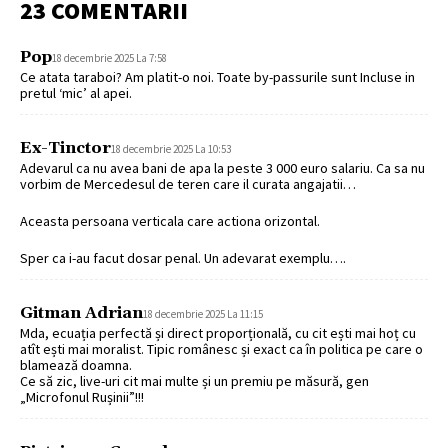
23 COMENTARII
Pop
18 decembrie 2025 La 7:58
Ce atata taraboi? Am platit-o noi. Toate by-passurile sunt Incluse in
pretul ‘mic’ al apei.
Ex-Tinctor
18 decembrie 2025 La 10:53
Adevarul ca nu avea bani de apa la peste 3 000 euro salariu. Ca sa nu
vorbim de Mercedesul de teren care il curata angajatii…
Aceasta persoana verticala care actiona orizontal.
Sper ca i-au facut dosar penal. Un adevarat exemplu….
Gitman Adrian
18 decembrie 2025 La 11:15
Mda, ecuația perfectă și direct proporțională, cu cit ești mai hoț cu
atît ești mai moralist. Tipic românesc și exact ca în politica pe care o
blamează doamna.
Ce să zic, live-uri cit mai multe și un premiu pe măsură, gen
„Microfonul Rușinii”!!!