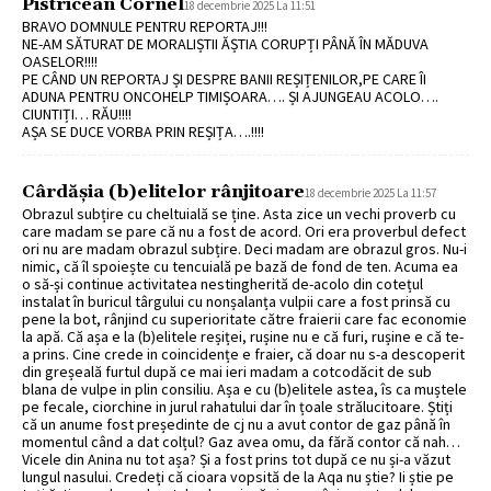
Pistricean Cornel
18 decembrie 2025 La 11:51
BRAVO DOMNULE PENTRU REPORTAJ!!!
NE-AM SĂTURAT DE MORALIȘTII ĂȘTIA CORUPȚI PÂNĂ ÎN MĂDUVA
OASELOR!!!!
PE CÂND UN REPORTAJ ȘI DESPRE BANII REȘIȚENILOR,PE CARE ÎI
ADUNA PENTRU ONCOHELP TIMIȘOARA…. ȘI AJUNGEAU ACOLO….
CIUNTIȚI… RĂU!!!!
AȘA SE DUCE VORBA PRIN REȘIȚA….!!!!
Cârdășia (b)elitelor rânjitoare
18 decembrie 2025 La 11:57
Obrazul subțire cu cheltuială se ține. Asta zice un vechi proverb cu
care madam se pare că nu a fost de acord. Ori era proverbul defect
ori nu are madam obrazul subțire. Deci madam are obrazul gros. Nu-i
nimic, că îl spoiește cu tencuială pe bază de fond de ten. Acuma ea
o să-și continue activitatea nestingherită de-acolo din cotețul
instalat în buricul târgului cu nonșalanța vulpii care a fost prinsă cu
pene la bot, rânjind cu superioritate către fraierii care fac economie
la apă. Că așa e la (b)elitele reșiței, rușine nu e că furi, rușine e că te-
a prins. Cine crede in coincidențe e fraier, că doar nu s-a descoperit
din greșeală furtul după ce mai ieri madam a cotcodăcit de sub
blana de vulpe in plin consiliu. Așa e cu (b)elitele astea, îs ca muștele
pe fecale, ciorchine in jurul rahatului dar în țoale strălucitoare. Știți
că un anume fost președinte de cj nu a avut contor de gaz până în
momentul când a dat colțul? Gaz avea omu, da fără contor că nah…
Vicele din Anina nu tot așa? Și a fost prins tot după ce nu și-a văzut
lungul nasului. Credeți că cioara vopsită de la Aqa nu știe? Ii știe pe