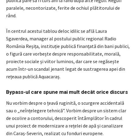
publică pare să fi curs ani la rând după alte reguli. Reguli
paralele, necontorizate, ferite de ochiul plătitorului de
rând.
În centrul acestui tablou deloc idilic se află Laura
Sgaverdea, manager al postului public regional Radio
România Reșița, instituție publică finanțată din bani publici,
o figură care vorbește despre responsabilitate, morală,
proiecte sociale și viitor luminos, dar care se regăsește
acum într-un scandal jenant legat de sustragerea apei din
rețeaua publică Aquacaraș.
Bypass-ul care spune mai mult decât orice discurs
Nu vorbim despre o țeavă ruginită, o scurgere accidentală
sau o „neînțelegere tehnică”. Vorbim despre un sistem clar
de ocolire a contorului, descoperit întâmplător în cadrul
unui proiect de modernizare a rețelei de apă și canalizare
din Caraș-Severin, realizat cu fonduri europene.