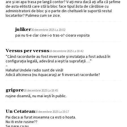
are și iei apa trasa pe langă contor? V-ați mira dacă ați afla că șefime
de-asta elitistă care stă la bloc face tipul ăsta de cârdăsie cu
administratorii de bloc și o parte din cheltuieli le suportă restul
locatarilor? Pulimea cum se zice.
juliker
20 decembrie 2025 La 20:02
pai nu ti-e clar cine i-o tras-o? cioara vopsita
Versus per versus
18 decembrie 2025 La 18:42
”Când racordurile au fost inversate și instalația a fost adusă în
configurația legală, adevărul a ieșit la suprafață …”
–
Hahaha! Undele radio sunt de vină!
Adică altcineva (nu Aquacaraș) ar fi inversat racordurile?
grigore
18 decembrie 2025 La 18:45
rușine doamnă, nu mai iești în public.
Un Cetatean
18 decembrie 2025 La 19:17
Pai daca ai furat inseamna ca esti o hoata.
Nu iti este rusine??
Se pare ca nu.