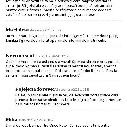
toți ăștia cu obrazul ca talpa la opincă și care rânjesc stradal ca
mistreții. Rânjetul ăla e ca să-și aerisească botul, că toți au rahat
printre dinți. Cârdășia (b)elitelor rânjitoare se numește această
colcăială de personaje. Niște nesimțiți jegoși cu ifose
Marinica
18 decembrie 2025 La 12:42
Nu mi se pare legal sa se ajungă la intelegere între cele două părți,
familua Sgaverdea a furat apa ani de zile, mii de metrii cubi.
Necunoscut
18 decembrie 2025 La 12:52
O rusine mai mare ca asta nu s-a vazut! Sper ca stirea e prezentata
si pe Radio Romania Resita! O rusine si pentru Aquacaras, sper ca
procurorii se vor autosesiza! Botoxata de la Radio Romania Resita
sa fure …asa ceva! Laura Gaura, ce-ai facut?
Pojejena forever
18 decembrie 2025 La 14:18
Ba s-au văzut și alte rușini la fel, de exemplu borfășoaice care
primesc bani să se plimbe cu bicicleta și al căror singur merit e
că și tati tot borfău fu. Trompetă
Mihai
18 decembrie 2025 La 14:05
Și mai doresc bani pentru Onco Help . Cum au adunat și pentru