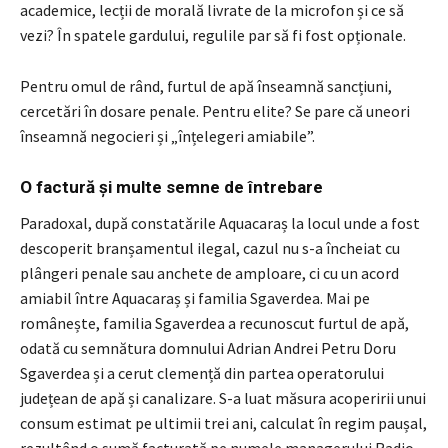
academice, lecții de morală livrate de la microfon și ce să
vezi? În spatele gardului, regulile par să fi fost opționale.
Pentru omul de rând, furtul de apă înseamnă sancțiuni,
cercetări în dosare penale. Pentru elite? Se pare că uneori
înseamnă negocieri și „înțelegeri amiabile”.
O factură și multe semne de întrebare
Paradoxal, după constatările Aquacaraș la locul unde a fost
descoperit branșamentul ilegal, cazul nu s-a încheiat cu
plângeri penale sau anchete de amploare, ci cu un acord
amiabil între Aquacaraș și familia Sgaverdea. Mai pe
românește, familia Sgaverdea a recunoscut furtul de apă,
odată cu semnătura domnului Adrian Andrei Petru Doru
Sgaverdea și a cerut clemență din partea operatorului
județean de apă și canalizare. S-a luat măsura acoperirii unui
consum estimat pe ultimii trei ani, calculat în regim paușal,
rezultând o sumă facturată pe numele managerului Radio