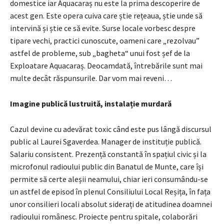
domestice iar Aquacaraș nu este la prima descoperire de
acest gen. Este opera cuiva care știe rețeaua, știe unde să
intervină și știe ce să evite. Surse locale vorbesc despre
tipare vechi, practici cunoscute, oameni care „rezolvau”
astfel de probleme, sub „bagheta“ unui fost șef de la
Exploatare Aquacaraș. Deocamdată, întrebările sunt mai
multe decât răspunsurile. Dar vom mai reveni…
Imagine publică lustruită, instalație murdară
Cazul devine cu adevărat toxic când este pus lângă discursul
public al Laurei Sgaverdea. Manager de instituție publică.
Salariu consistent. Prezență constantă în spațiul civic și la
microfonul radioului public din Banatul de Munte, care își
permite să certe aleșii neamului, chiar ieri consumându-se
un astfel de episod în plenul Consiliului Local Reșița, în fața
unor consilieri locali absolut siderați de atitudinea doamnei
radioului românesc. Proiecte pentru spitale, colaborări