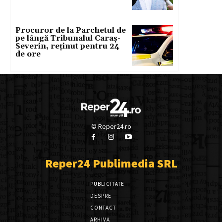
Procuror de la Parchetul de
pe lângă Tribunalul Caraș-
Severin, reținut pentru 24
de ore
© Reper24.ro
Reper24 Publimedia SRL
PUBLICITATE
DESPRE
CONTACT
ARHIVA