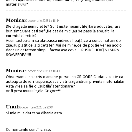
materialului?
Monica
20 decembrie 2025 La 18:44
Dle draga,le numiti elite? Sunt niste nesimtiti(e)fara educatie,fara
bun simt.Oare cati sefi,fie cat de mici,au beipass la apa,altii la
curentul electric?
Acum,asteptam sa plateasca individa hoață,ce a consumat ani de
zile,au platit ceilalti cetateni.Vai de mine,ce de politie venea acolo
daca un cetatean simplu facwa asa ceva….RUSINE HOAȚA LAURA
SGAVERDEA!!!!!
Monica
20 decembrie 2025 La 18:49
Observam ce a scris o anume persoana GRIGORE.Ciudat….scrie ca
asteapta de ieri raspuns,daca v ati razgandit in privinta materialului.
Asta vrea sa fie o „subtila”atentionare?
Ar fi prea muuuult,dle Grigore!!!
Unul
26 decembrie 2025 La 22:04
Si mie mi a dat tapa dihania asta.
Comentariile sunt închise.