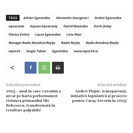
TAGS
Adrian Sgaverdea
Alexandru Georgevici
Andrei Sgaverdea
aquacaras
bypass Aquacaraș
Daniel Basaraba
Dorin Șelep
Flavius Dobra
Laura Sgaverdea
Liviu Marc
Manager Radio România Reșița
Radio Reșița
Radio România Reșița
reper24
Sergiu Taban
Sgaverdea
www.reper24.ro
Articolul precedent
Articolul următor
2025 – anul în care Coronini a
Andrei Plujar: transparență,
urcat pe harta performanței:
inițiativă legislativă și proiecte
viziunea primarului Ilie
pentru Caraș-Severin în 2025!
Boboescu, transformată în
rezultate palpabile!