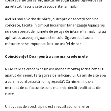
au relatat în scris cele descoperite la imobil.
Aici nu mai e vorba de bârfe, ci despre observații tehnice
concrete, făcute în timpul lucrărilor. Iar angajații Aquacaraș
nu s-au speriat de numele de pe ușa de intrare în imobil și au
aplicat cu aceeași rigoare clientului Sgaverdea Laura
măsurile ce se impuneau într-un astfel de caz.
Coincidențe? Doar pentru cine mai crede în ele
Ni se cere să credem că un asemenea montaj sofisticat ar fi
apărut din senin, fără știrea beneficiarului. Că ani de zile apa
a curs necontorizată „din greșeală”. Că nimeni nu s-a
întrebat de ce facturile sunt mai mici decât realitatea din
curte.
Un bypass de acest tip nu este rezultatul unei erori