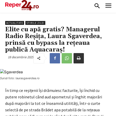
ACTUALITATE
STIRILE ZILEI
Elite cu apă gratis? Managerul
Radio Reșița, Laura Sgaverdea,
prinsă cu bypass la rețeaua
publică Aquacaraș!
18 decembrie 2025
Sursă foto: laurasgaverdea.ro
În timp ce reșițenii își drămuiesc facturile, își închid cu
putere robinetul când aud apometrul și înghit majorări
după majorări la tot ce înseamnă utilități, într-o curte
selectă de pe strada Brădet apa potabilă de la rețeaua