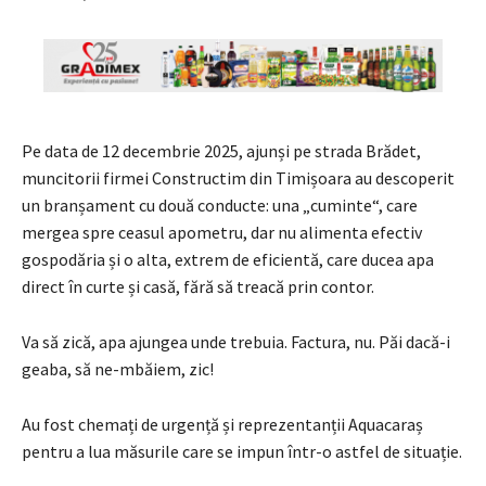
Pe data de 12 decembrie 2025, ajunși pe strada Brădet,
muncitorii firmei Constructim din Timișoara au descoperit
un branșament cu două conducte: una „cuminte“, care
mergea spre ceasul apometru, dar nu alimenta efectiv
gospodăria și o alta, extrem de eficientă, care ducea apa
direct în curte și casă, fără să treacă prin contor.
Va să zică, apa ajungea unde trebuia. Factura, nu. Păi dacă-i
geaba, să ne-mbăiem, zic!
Au fost chemați de urgență și reprezentanții Aquacaraș
pentru a lua măsurile care se impun într-o astfel de situație.