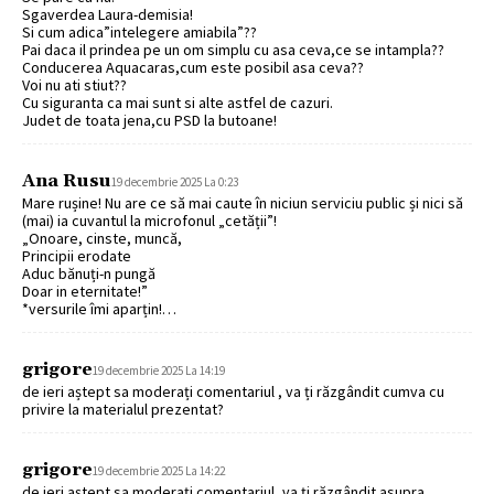
Sgaverdea Laura-demisia!
Si cum adica”intelegere amiabila”??
Pai daca il prindea pe un om simplu cu asa ceva,ce se intampla??
Conducerea Aquacaras,cum este posibil asa ceva??
Voi nu ati stiut??
Cu siguranta ca mai sunt si alte astfel de cazuri.
Judet de toata jena,cu PSD la butoane!
Ana Rusu
19 decembrie 2025 La 0:23
Mare rușine! Nu are ce să mai caute în niciun serviciu public și nici să
(mai) ia cuvantul la microfonul „cetății”!
„Onoare, cinste, muncă,
Principii erodate
Aduc bănuți-n pungă
Doar in eternitate!”
*versurile îmi aparțin!…
grigore
19 decembrie 2025 La 14:19
de ieri aștept sa moderați comentariul , va ți răzgândit cumva cu
privire la materialul prezentat?
grigore
19 decembrie 2025 La 14:22
de ieri aștept sa moderați comentariul, va ți răzgândit asupra