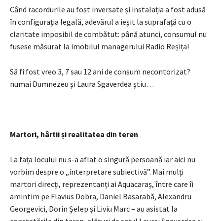
Când racordurile au fost inversate și instalația a fost adusă
în configurația legală, adevărul a ieșit la suprafață cu o
claritate imposibil de combătut: până atunci, consumul nu
fusese măsurat la imobilul managerului Radio Reșița!
Să fi fost vreo 3, 7 sau 12 ani de consum necontorizat?
numai Dumnezeu și Laura Sgaverdea știu…
Martori, hârtii și realitatea din teren
La fața locului nu s-a aflat o singură persoană iar aici nu
vorbim despre o „interpretare subiectivă”. Mai mulți
martori direcți, reprezentanți ai Aquacaraș, între care îi
amintim pe Flavius Dobra, Daniel Basarabă, Alexandru
Georgevici, Dorin Șelep și Liviu Marc – au asistat la
constatările din teren, alături de soțul Laurei Sgaverdea și