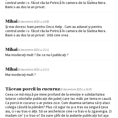
centrul unde i s- făcut rău lui Petrică în camera de la Slatina Nera .
Banii s-au dus la un privat .
Mihai
18 decembrie 2025 La 14:08
Și mai doresc bani pentru Onco Help . Cum au adunat și pentru
centrul unde i s- făcut rău lui Petrică în camera de la Slatina Nera .
Banii s-au dus la un privat . Uită cine vrea .
Mihai
18 decembrie 2025 La 15:11
Mai moderați mult ? De ce nu-l publicați ?
Mihai
18 decembrie 2025 La 15:12
Mai moderați mult ?
Tăceau porcii in cucuruz
18 decembrie 2025 La 16:05
Ceea ce mă mișcă pe mine profund de la emoție e solidaritatea
tuturor celorlalte publicații din județ care tac mâlc pe tema in cauză.
Ca porcii in cucuruz s-ar putea zice. Cum duamna iartama să-ți ataci
colega căzută la pământ? Plus că sigur nu și-a tras ea singură țava
aia, ci i-au tras-o alții. Să se ancheteze cine i-a tras-o lu zgavergia. Zi
madam cin’ ț-o tras-o? Da oare șăfii de la aialante publicații tot așa