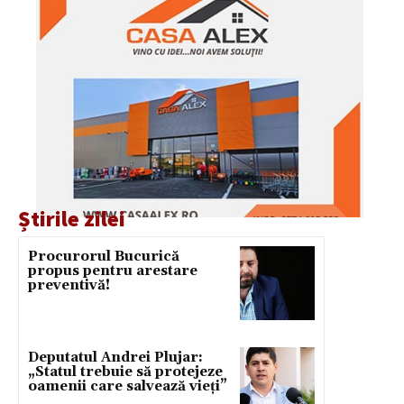
Știrile zilei
Procurorul Bucurică
propus pentru arestare
preventivă!
Deputatul Andrei Plujar:
„Statul trebuie să protejeze
oamenii care salvează vieți”