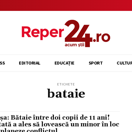
SS
EDITORIAL
EDUCAȚIE
SPORT
CULTU
ETICHETE
bataie
șa: Bătaie între doi copii de 11 ani!
tată a ales să lovească un minor în loc
aplaneze conflictul