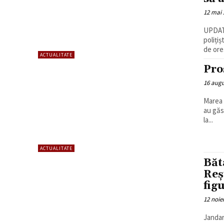
12 mai 
UPDATE
poliți
de ore.
ACTUALITATE
Pro
16 augu
Marea 
au găs
la...
ACTUALITATE
Băt
Reș
fig
12 noie
Jandar