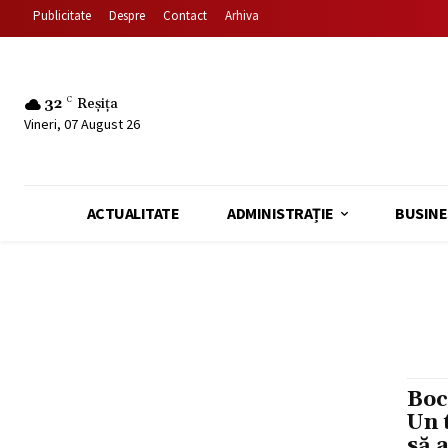
Publicitate
Despre
Contact
Arhiva
32
C
Reșița
Vineri, 07 August 26
ACTUALITATE
ADMINISTRAȚIE
BUSINE
Boc
Un 
să 