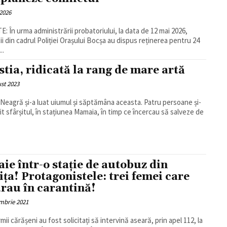
2026
: În urma administrării probatoriului, la data de 12 mai 2026,
știi din cadrul Poliției Orașului Bocșa au dispus reținerea pentru 24
..
stia, ridicată la rang de mare artă
st 2023
Neagră și-a luat uiumul și săptămâna aceasta. Patru persoane și-
it sfârșitul, în stațiunea Mamaia, în timp ce încercau să salveze de
aie într-o stație de autobuz din
ița! Protagonistele: trei femei care
urau în carantină!
mbrie 2021
mii cărășeni au fost solicitați să intervină aseară, prin apel 112, la