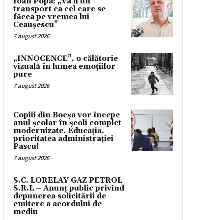
Ioan Popa: „Va fi un
transport ca cel care se
făcea pe vremea lui
Ceaușescu”
7 august 2026
„INNOCENCE”, o călătorie
vizuală în lumea emoțiilor
pure
7 august 2026
Copiii din Bocșa vor începe
anul școlar în școli complet
modernizate. Educația,
prioritatea administrației
Pascu!
7 august 2026
S.C. LORELAY GAZ PETROL
S.R.L – Anunț public privind
depunerea solicitării de
emitere a acordului de
mediu