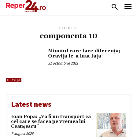
ETICHETE
componenta 10
Minutul care face diferența;
Oravița le-a luat fața
31 octombrie 2022
ORAVIȚA
Latest news
Ioan Popa: „Va fi un transport ca
cel care se făcea pe vremea lui
Ceaușescu”
7 august 2026