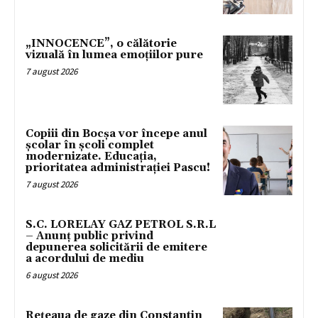
„INNOCENCE”, o călătorie
vizuală în lumea emoțiilor pure
7 august 2026
Copiii din Bocșa vor începe anul
școlar în școli complet
modernizate. Educația,
prioritatea administrației Pascu!
7 august 2026
S.C. LORELAY GAZ PETROL S.R.L
– Anunț public privind
depunerea solicitării de emitere
a acordului de mediu
6 august 2026
Rețeaua de gaze din Constantin