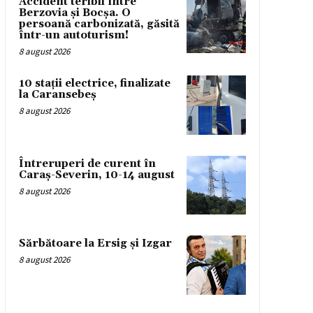
Accident teribil între
Berzovia și Bocșa. O
persoană carbonizată, găsită
într-un autoturism!
8 august 2026
10 stații electrice, finalizate
la Caransebeș
8 august 2026
Întreruperi de curent în
Caraș-Severin, 10-14 august
8 august 2026
Sărbătoare la Ersig și Izgar
8 august 2026