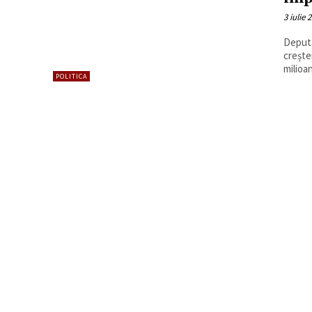
3 iulie 
Deputa
crește
milioa
POLITICA