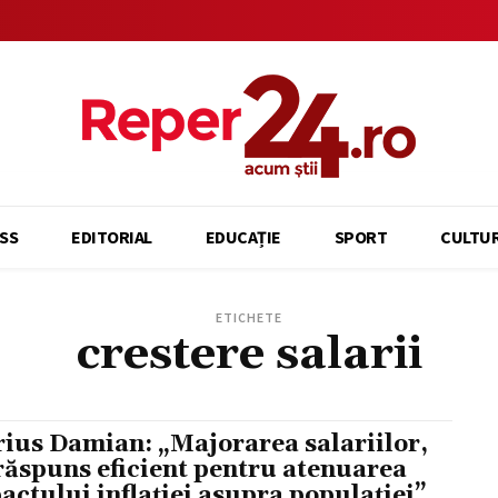
SS
EDITORIAL
EDUCAȚIE
SPORT
CULTU
ETICHETE
crestere salarii
ius Damian: „Majorarea salariilor,
răspuns eficient pentru atenuarea
actului inflației asupra populației”