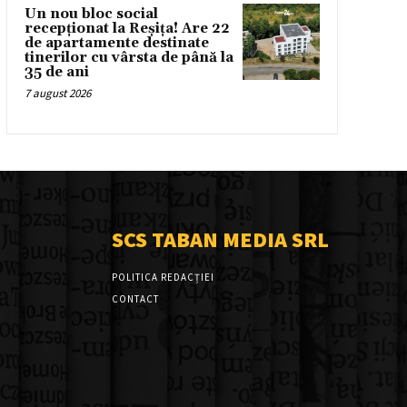
Un nou bloc social
recepționat la Reșița! Are 22
de apartamente destinate
tinerilor cu vârsta de până la
35 de ani
7 august 2026
SCS TABAN MEDIA SRL
POLITICA REDACȚIEI
CONTACT