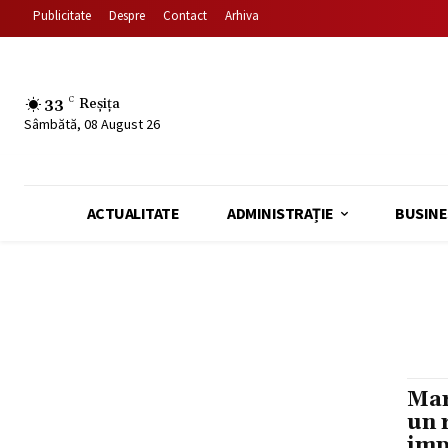
Publicitate
Despre
Contact
Arhiva
33
C
Reșița
Sâmbătă, 08 August 26
ACTUALITATE
ADMINISTRAȚIE
BUSINE
Mar
un 
imp