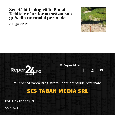
Secetă hidrologică în Banat:
Debitele râurilor au scăzut sub
30% din normalul perioadei
6 august 2026
© Reper24.ro
® Reper24 Marcă înregistrată. Toate drepturile rezervate
SCS TABAN MEDIA SRL
POLITICA REDACȚIEI
CONTACT