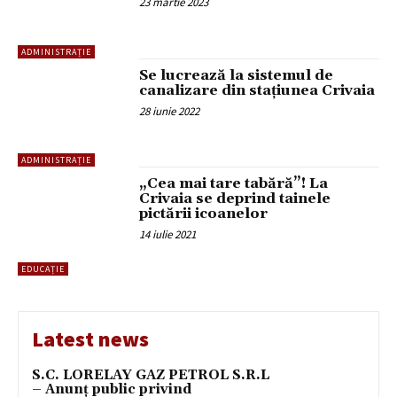
23 martie 2023
ADMINISTRAȚIE
Se lucrează la sistemul de
canalizare din stațiunea Crivaia
28 iunie 2022
ADMINISTRAȚIE
„Cea mai tare tabără”! La
Crivaia se deprind tainele
pictării icoanelor
14 iulie 2021
EDUCAȚIE
Latest news
S.C. LORELAY GAZ PETROL S.R.L
– Anunț public privind