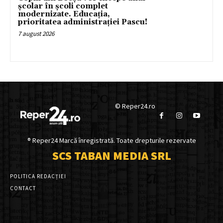
școlar în școli complet
modernizate. Educația,
prioritatea administrației Pascu!
7 august 2026
© Reper24.ro
® Reper24 Marcă înregistrată. Toate drepturile rezervate
SCS TABAN MEDIA SRL
POLITICA REDACȚIEI
CONTACT