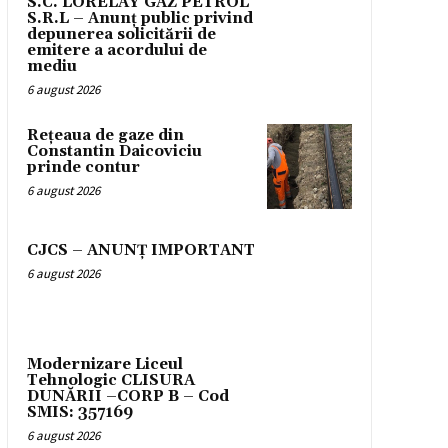
S.C. LORELAY GAZ PETROL
S.R.L – Anunț public privind
depunerea solicitării de
emitere a acordului de
mediu
6 august 2026
Rețeaua de gaze din
Constantin Daicoviciu
prinde contur
6 august 2026
CJCS – ANUNȚ IMPORTANT
6 august 2026
Modernizare Liceul
Tehnologic CLISURA
DUNĂRII –CORP B – Cod
SMIS: 357169
6 august 2026