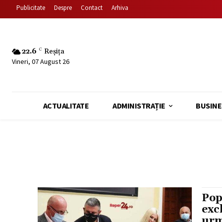
Publicitate
Despre
Contact
Arhiva
22.6
C
Reșița
Vineri, 07 August 26
ACTUALITATE
ADMINISTRAȚIE
BUSINE
Pop
exc
urm