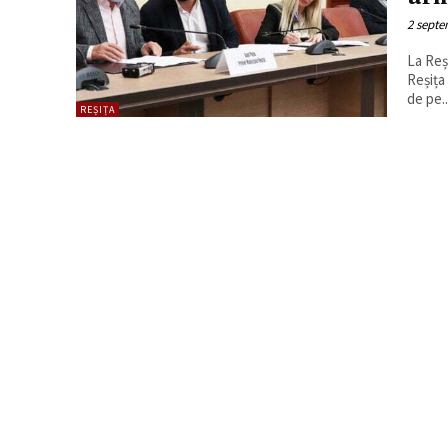
2 septe
La Reș
Reșița
de pe..
REȘIȚA