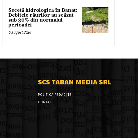
Secetă hidrologică în Banat:
Debitele râurilor au scăzut
sub 30% din normalul
perioadei
6 august 2026
SCS TABAN MEDIA SRL
POLITICA REDACȚIEI
CONTACT