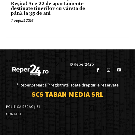
Reșița! Are 22 de apartamente
destinate tinerilor cu vârsta de
până la 35 de ani
7 august 2026
© Reper24.ro
® Reper24 Marcă înregistrată. Toate drepturile rezervate
SCS TABAN MEDIA SRL
POLITICA REDACȚIEI
CONTACT