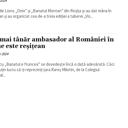
 2024
ile Lions „Onix” și „Banatul Montan” din Reșița și-au dat mâna în
n și au organizat cea de-a treia ediției a taberei „Vis...
 mai tânăr ambasador al României în
e este reșițean
e 2024
 cu „Banatul e fruncea” se dovedește încă o dată adevărată. Căci
țin lucru să-ți reprezinți țara.Rareș Milotin, de la Colegiul
l...