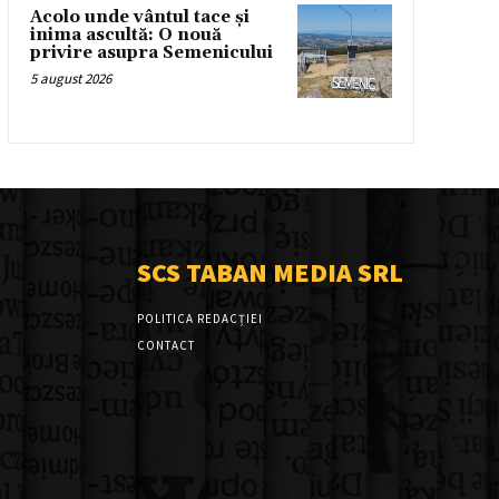
Acolo unde vântul tace și
inima ascultă: O nouă
privire asupra Semenicului
5 august 2026
SCS TABAN MEDIA SRL
POLITICA REDACȚIEI
CONTACT