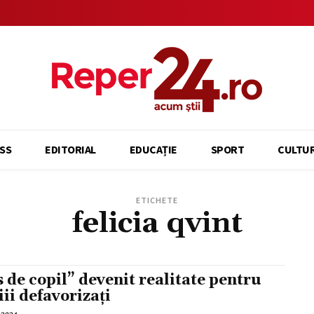
SS
EDITORIAL
EDUCAȚIE
SPORT
CULTU
ETICHETE
felicia qvint
s de copil” devenit realitate pentru
iii defavorizați