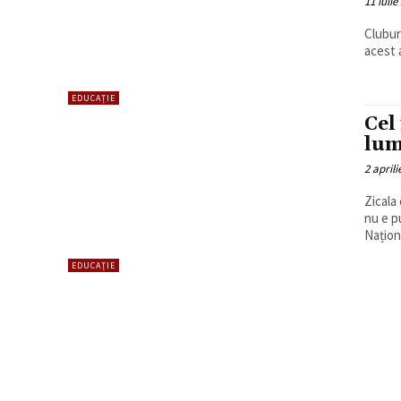
11 iulie
Clubur
acest a
EDUCAȚIE
Cel
lum
2 aprili
Zicala
nu e pu
Naționa
EDUCAȚIE