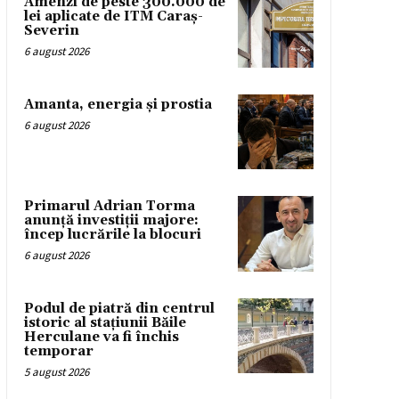
Amenzi de peste 300.000 de
lei aplicate de ITM Caraș-
Severin
6 august 2026
Amanta, energia și prostia
6 august 2026
Primarul Adrian Torma
anunță investiții majore:
încep lucrările la blocuri
6 august 2026
Podul de piatră din centrul
istoric al stațiunii Băile
Herculane va fi închis
temporar
5 august 2026