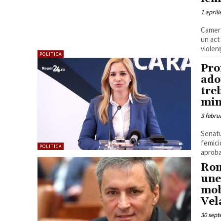
1 aprili
Camera
un act
violenț
POLITICA
Pro
ado
tre
min
3 febru
Senatu
femici
POLITICA
aproba
Rom
une
mob
Vel
30 sept