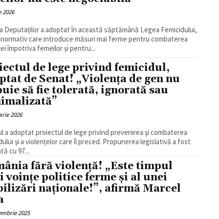
e 2026
 Deputaților a adoptat în această săptămână Legea Femicidului,
 normativ care introduce măsuri mai ferme pentru combaterea
ei împotriva femeilor și pentru...
iectul de lege privind femicidul,
ptat de Senat! „Violența de gen nu
buie să fie tolerată, ignorată sau
imalizată”
arie 2026
l a adoptat proiectul de lege privind prevenirea şi combaterea
dului şi a violențelor care îl preced. Propunerea legislativă a fost
tă cu 97...
ânia fără violență! „Este timpul
i voințe politice ferme și al unei
ilizări naționale!”, afirmă Marcel
a
embrie 2025