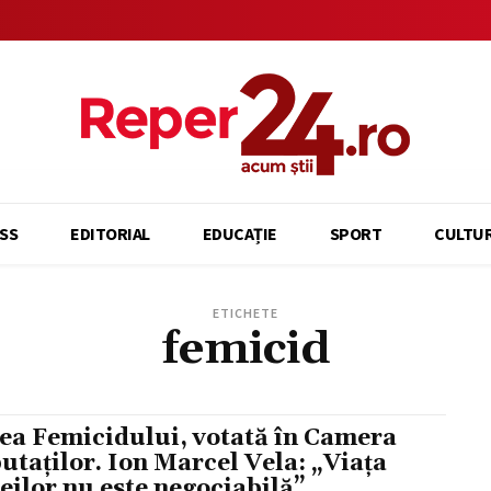
SS
EDITORIAL
EDUCAȚIE
SPORT
CULTU
ETICHETE
femicid
ea Femicidului, votată în Camera
utaților. Ion Marcel Vela: „Viața
eilor nu este negociabilă”