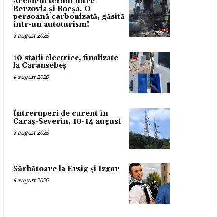
Accident teribil între
Berzovia și Bocșa. O
persoană carbonizată, găsită
într-un autoturism!
8 august 2026
10 stații electrice, finalizate
la Caransebeș
8 august 2026
Întreruperi de curent în
Caraș-Severin, 10-14 august
8 august 2026
Sărbătoare la Ersig și Izgar
8 august 2026