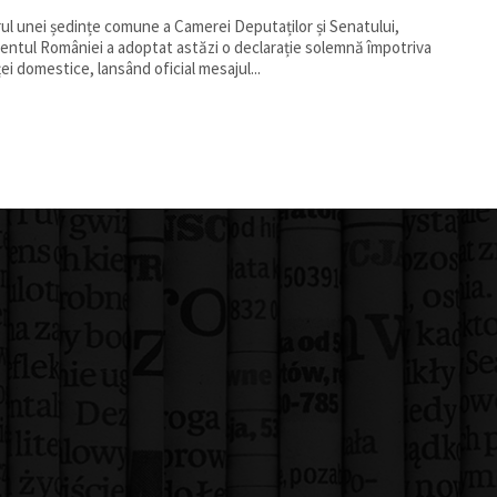
rul unei ședințe comune a Camerei Deputaților și Senatului,
entul României a adoptat astăzi o declarație solemnă împotriva
ței domestice, lansând oficial mesajul...