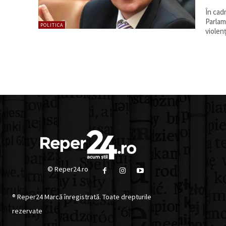
În cad
Parlam
POLITICA
violen
© Reper24.ro
® Reper24 Marcă înregistrată. Toate drepturile
rezervate