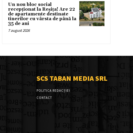
Un nou bloc social
recepționat la Reșița! Are 22
de apartamente destinate
tinerilor cu vârsta de până la
35 de ani
7 august 2026
SCS TABAN MEDIA SRL
POLITICA REDACȚIEI
CONTACT