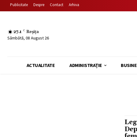
Publicitate
Despre
Contact
Arhiva
27.1
C
Reșița
Sâmbătă, 08 August 26
ACTUALITATE
ADMINISTRAȚIE
BUSINE
Leg
Dep
fem