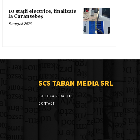
10 stații electrice, finalizate
la Caransebeș
8 august 2026
SCS TABAN MEDIA SRL
POLITICA REDACȚIEI
CONTACT