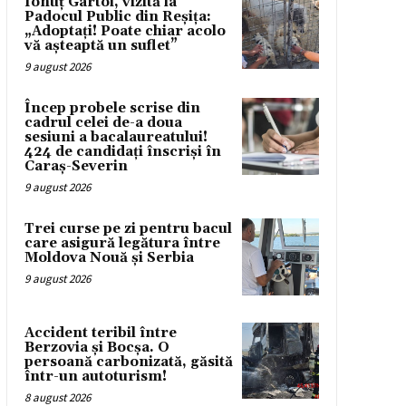
Ionuț Gârtoi, vizită la
Padocul Public din Reșița:
„Adoptați! Poate chiar acolo
vă așteaptă un suflet”
9 august 2026
Încep probele scrise din
cadrul celei de-a doua
sesiuni a bacalaureatului!
424 de candidați înscriși în
Caraș-Severin
9 august 2026
Trei curse pe zi pentru bacul
care asigură legătura între
Moldova Nouă și Serbia
9 august 2026
Accident teribil între
Berzovia și Bocșa. O
persoană carbonizată, găsită
într-un autoturism!
8 august 2026