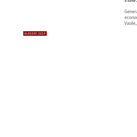
6 iunie
Genera
econom
Vasile
ALEGERI 2024