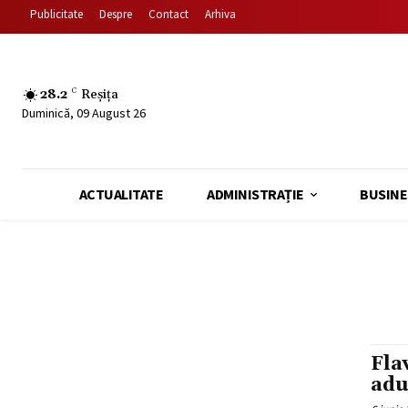
Publicitate
Despre
Contact
Arhiva
28.2
C
Reșița
Duminică, 09 August 26
ACTUALITATE
ADMINISTRAȚIE
BUSINE
Fla
adu