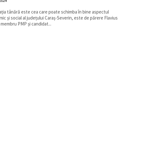
 2024
ția tânără este cea care poate schimba în bine aspectul
ic și social al județului Caraș-Severin, este de părere Flavius
, membru PMP și candidat...