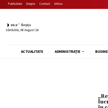
Publicitate
Despre
Contact
Arhiva
22.2
C
Reșița
Sâmbătă, 08 August 26
ACTUALITATE
ADMINISTRAȚIE
BUSINE
„Re
luc
în 