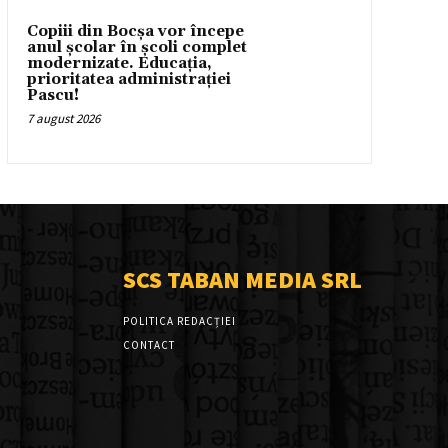
Copiii din Bocșa vor începe
anul școlar în școli complet
modernizate. Educația,
prioritatea administrației
Pascu!
7 august 2026
SCS TABAN MEDIA SRL
POLITICA REDACȚIEI
CONTACT