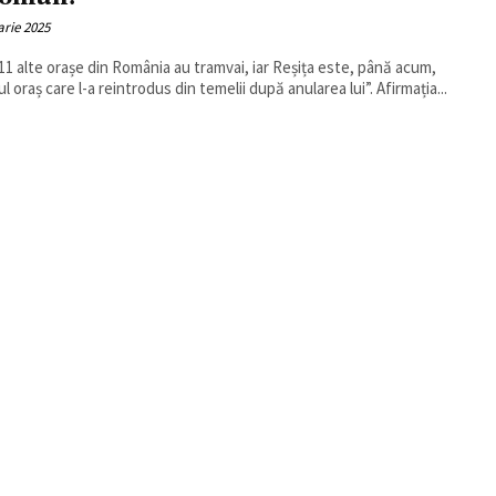
arie 2025
11 alte orașe din România au tramvai, iar Reșița este, până acum,
l oraș care l-a reintrodus din temelii după anularea lui”. Afirmația...