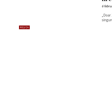
6 febru
„Doar 
singuru
REȘIȚA