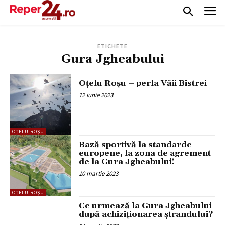
ETICHETE
Gura Jgheabului
Oțelu Roșu – perla Văii Bistrei
12 iunie 2023
OȚELU ROȘU
Bază sportivă la standarde
europene, la zona de agrement
de la Gura Jgheabului!
10 martie 2023
OȚELU ROȘU
Ce urmează la Gura Jgheabului
după achiziționarea ștrandului?