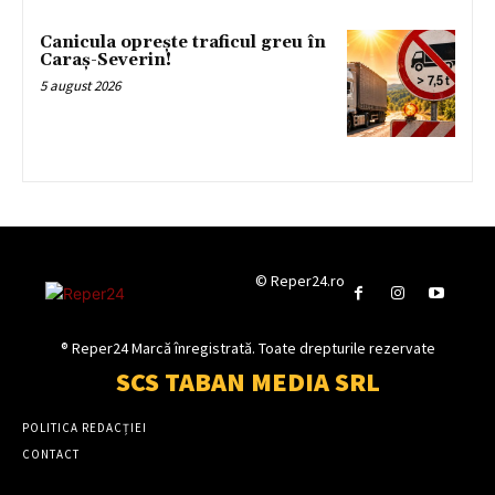
Canicula oprește traficul greu în
Caraș-Severin!
5 august 2026
© Reper24.ro
® Reper24 Marcă înregistrată. Toate drepturile rezervate
SCS TABAN MEDIA SRL
POLITICA REDACȚIEI
CONTACT