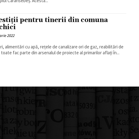
piul Caransebeș. Acesta...
estiții pentru tinerii din comuna
chici
arie 2022
i, alimentări cu apă, rețele de canalizare ori de gaz, reabilitări de
, toate fac parte din arsenalul de proiecte al primarilor aflați în...