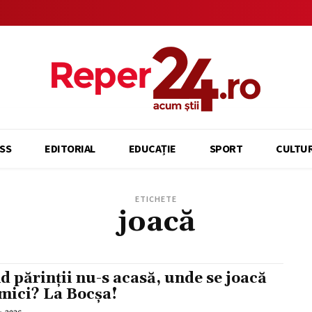
SS
EDITORIAL
EDUCAȚIE
SPORT
CULTU
ETICHETE
joacă
d părinții nu-s acasă, unde se joacă
 mici? La Bocșa!