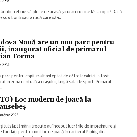
e 2026
ărinții trebuie să plece de acasă și nu au cu cine lăsa copiii? Dacă
esc o bonă sau o rudă care să-i...
dova Nouă are un nou parc pentru
ii, inaugurat oficial de primarul
ian Torma
e 2025
 parc pentru copii, mult așteptat de către localnici, a fost
rat în zona centrală a orașului, lângă sala de sport. Primarul
..
TO) Loc modern de joacă la
ansebeș
embrie 2022
rșitul săptămânii trecute au început lucrările de împrejmuire și
e fundații pentru noul loc de joacă în cartierul Pipirig din