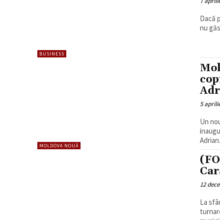
7 aprili
Dacă p
nu găs
BUSINESS
Mol
cop
Adr
5 aprili
Un nou
inaugu
Adrian.
MOLDOVA NOUĂ
(FO
Car
12 dec
La sfâ
turnar