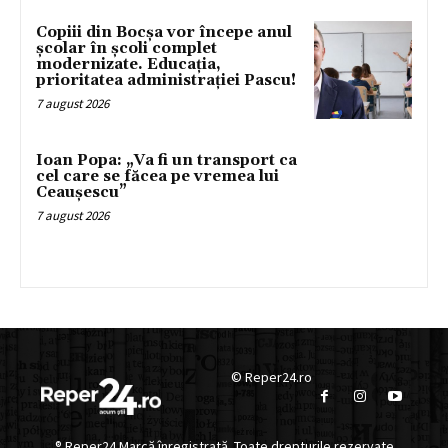
Copiii din Bocșa vor începe anul
școlar în școli complet
modernizate. Educația,
prioritatea administrației Pascu!
7 august 2026
Ioan Popa: „Va fi un transport ca
cel care se făcea pe vremea lui
Ceaușescu”
7 august 2026
© Reper24.ro
® Reper24 Marcă înregistrată. Toate drepturile rezervate