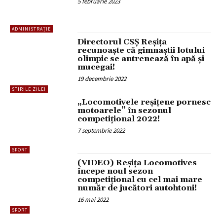
5 februarie 2023
ADMINISTRAȚIE
Directorul CSȘ Reșița
recunoaște că gimnaștii lotului
olimpic se antrenează în apă și
mucegai!
19 decembrie 2022
STIRILE ZILEI
„Locomotivele reșițene pornesc
motoarele” în sezonul
competițional 2022!
7 septembrie 2022
SPORT
(VIDEO) Reșița Locomotives
începe noul sezon
competițional cu cel mai mare
număr de jucători autohtoni!
16 mai 2022
SPORT