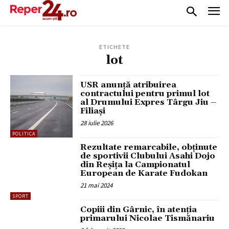
ETICHETE
lot
USR anunță atribuirea
contractului pentru primul lot
al Drumului Expres Târgu Jiu –
Filiași
28 iulie 2026
POLITICA
Rezultate remarcabile, obținute
de sportivii Clubului Asahi Dojo
din Reșița la Campionatul
European de Karate Fudokan
21 mai 2024
SPORT
Copiii din Gârnic, în atenția
primarului Nicolae Tismănariu