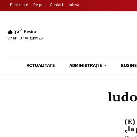
Publicitate
Despre
Contact
Arhiva
32
C
Reșița
Vineri, 07 August 26
ACTUALITATE
ADMINISTRAȚIE
BUSINE
ludo
(E)
„la