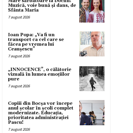
Mare sărbătoare la Doclin!
Muzică, voie bună și dans, de
Sfânta Maria
7 august 2026
Ioan Popa: „Va fi un
transport ca cel care se
făcea pe vremea lui
Ceaușescu”
7 august 2026
„INNOCENCE”, o călătorie
vizuală în lumea emoțiilor
pure
7 august 2026
Copiii din Bocșa vor începe
anul școlar în școli complet
modernizate. Educația,
prioritatea administrației
Pascu!
7 august 2026