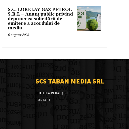
S.C. LORELAY GAZ PETROL
S.R.L – Anunț public privind
depunerea solicitării de
emitere a acordului de
mediu
6 august 2026
SCS TABAN MEDIA SRL
POLITICA REDACȚIEI
CONTACT