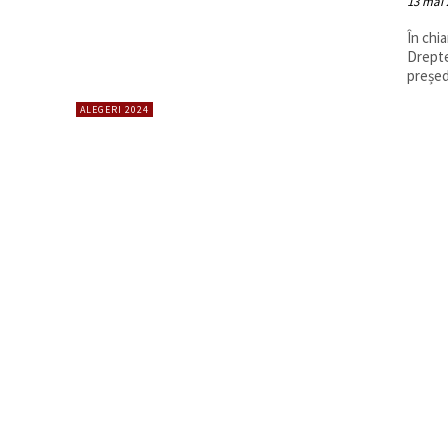
13 mai 
În chi
Drepte
președi
ALEGERI 2024