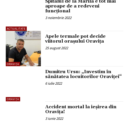
Spitalul de la Marila e tot mai
aproape de a redeveni
funcțional
3 noiembrie 2022
ACTUALITATE
Apele termale pot decide
viitorul orașului Oravița
25 august 2022
ORAVIȚA
Dumitru Ursu: „Investim în
sănătatea locuitorilor Oraviței“
6 iulie 2022
ORAVIȚA
Accident mortal la ieșirea din
Oravița!
3 iunie 2022