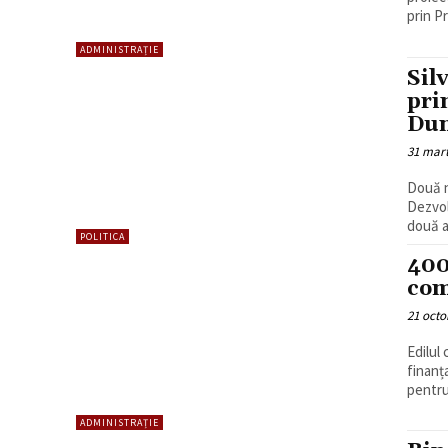
prin P
ADMINISTRAȚIE
Sil
pri
Du
31 mart
Două n
Dezvol
două a
POLITICA
400
com
21 octo
Edilul
finanț
pentru
ADMINISTRAȚIE