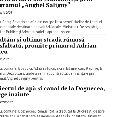
gramul „Anghel Saligny”
arie 2026
l Caraș-Severin se află din nou pe lista beneficiarilor de fonduri
amentale destinate dezvoltării locale. Ministerul Dezvoltării,
ilor Publice și Administrației a aprobat recent...
altăm și ultima stradă rămasă
sfaltată, promite primarul Adrian
icu
ie 2025
l comunei Bozovici, Adrian Stoicu, s-a aflat miercuri, 9 aprilie, la
erul Dezvoltării, unde a semnat contractul de finanțare prin
mul Anghel Saligny pentru...
iectul de apă și canal de la Dognecea,
ge înainte
uarie 2025
ul comunei Dognecea, Remus Rof, a discutat la București despre
tul de apă și canal care se implementează în localitate, finanțat