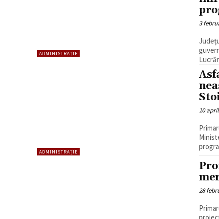
pro
3 febru
Județu
guvern
ADMINISTRAȚIE
Lucrăr
Asf
nea
Sto
10 april
Primaru
Minist
progra
ADMINISTRAȚIE
Pro
mer
28 febr
Primar
proiec