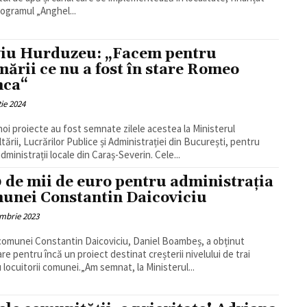
rogramul „Anghel...
viu Hurduzeu: „Facem pentru
mării ce nu a fost în stare Romeo
nca“
ie 2024
oi proiecte au fost semnate zilele acestea la Ministerul
tării, Lucrărilor Publice și Administrației din București, pentru
dministrații locale din Caraș-Severin. Cele...
 de mii de euro pentru administrația
unei Constantin Daicoviciu
mbrie 2023
 comunei Constantin Daicoviciu, Daniel Boambeș, a obținut
are pentru încă un proiect destinat creșterii nivelului de trai
 locuitorii comunei.„Am semnat, la Ministerul...