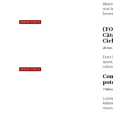
Minist
virat 
Severi
ADMINISTRAȚIE
(FO
Căt
Cic
26 mai 
Exact 
spune,
cultur
ADMINISTRAȚIE
Com
pot
7 febru
La pro
Admini
resurse