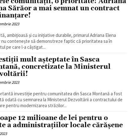
ele comunității, o prioritate! Adriana
na Sărăor a mai semnat un contract
finanțare!
embrie 2023
tă, ambițioasă și cu inițiative durabile, primarul Adriana Elena
 nu contenește să demonstreze faptic că prioritatea sa în
ul pe care l-a câștigat...
estiții mult așteptate în Sasca
tană, concretizate la Ministerul
voltării!
embrie 2023
rtantă investiție pentru comunitatea din Sasca Montană a fost
tă odată cu semnarea la Ministerul Dezvoltării a contractului de
are pentru modernizarea străzilor...
oape 12 milioane de lei pentru o
te a administrațiilor locale cărășene
2023