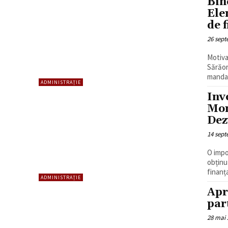
Bin
Ele
de 
26 sept
Motiva
Sărăor
mandat
ADMINISTRAȚIE
Inv
Mon
Dez
14 sept
O impo
obținu
finanț
ADMINISTRAȚIE
Apr
par
28 mai 