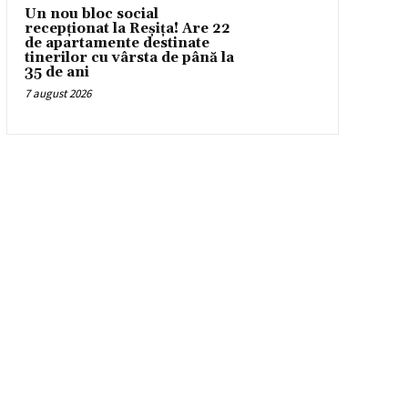
Un nou bloc social
recepționat la Reșița! Are 22
de apartamente destinate
tinerilor cu vârsta de până la
35 de ani
7 august 2026