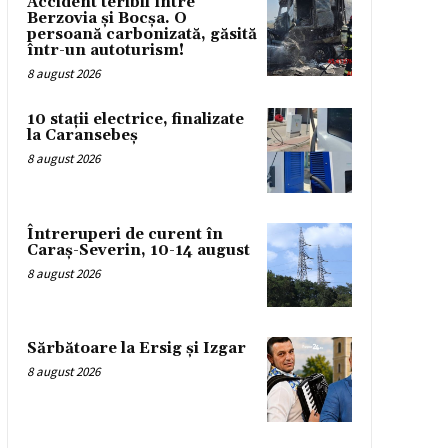
Accident teribil între
Berzovia și Bocșa. O
persoană carbonizată, găsită
într-un autoturism!
8 august 2026
10 stații electrice, finalizate
la Caransebeș
8 august 2026
Întreruperi de curent în
Caraș-Severin, 10-14 august
8 august 2026
Sărbătoare la Ersig și Izgar
8 august 2026