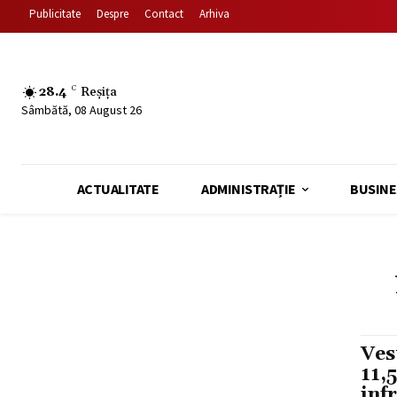
Publicitate
Despre
Contact
Arhiva
28.4
C
Reșița
Sâmbătă, 08 August 26
ACTUALITATE
ADMINISTRAȚIE
BUSINE
Ves
11,
inf