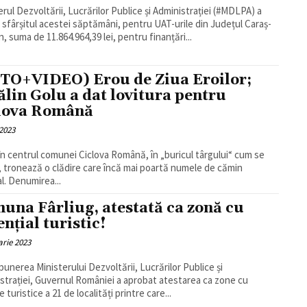
erul Dezvoltării, Lucrărilor Publice și Administrației (#MDLPA) a
la sfârșitul acestei săptămâni, pentru UAT-urile din Județul Caraș-
n, suma de 11.864.964,39 lei, pentru finanțări...
TO+VIDEO) Erou de Ziua Eroilor;
ălin Golu a dat lovitura pentru
lova Română
2023
în centrul comunei Ciclova Română, în „buricul târgului“ cum se
 tronează o clădire care încă mai poartă numele de cămin
al. Denumirea...
una Fârliug, atestată ca zonă cu
ențial turistic!
arie 2023
punerea Ministerului Dezvoltării, Lucrărilor Publice și
strației, Guvernul României a aprobat atestarea ca zone cu
 turistice a 21 de localități printre care...