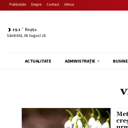
Publicitate
Despre
Contact
Arhiva
19.1
C
Reșița
Sâmbătă, 08 August 26
ACTUALITATE
ADMINISTRAȚIE
BUSINE
v
Met
cre
urm