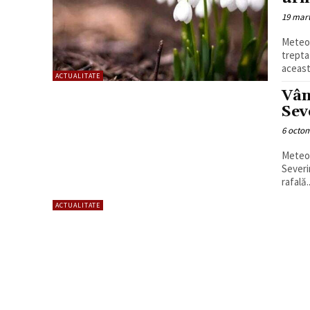
19 mart
Meteor
trepta
aceast
ACTUALITATE
Vân
Sev
6 octom
Meteor
Severi
rafală..
ACTUALITATE