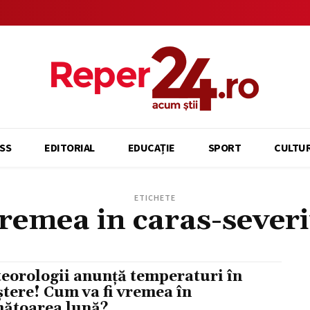
SS
EDITORIAL
EDUCAȚIE
SPORT
CULTU
ETICHETE
remea in caras-sever
eorologii anunță temperaturi în
ștere! Cum va fi vremea în
ătoarea lună?