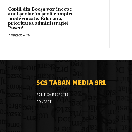
Copiii din Bocșa vor începe
anul școlar în școli complet
modernizate. Educația,
prioritatea administrației
Pascu!
7 august 2026
SCS TABAN MEDIA SRL
POLITICA REDACȚIEI
CONTACT