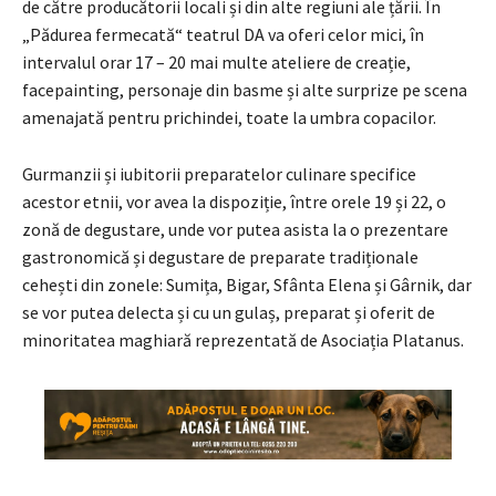
de către producătorii locali și din alte regiuni ale țării. În
„Pădurea fermecată“ teatrul DA va oferi celor mici, în
intervalul orar 17 – 20 mai multe ateliere de creație,
facepainting, personaje din basme și alte surprize pe scena
amenajată pentru prichindei, toate la umbra copacilor.
Gurmanzii și iubitorii preparatelor culinare specifice
acestor etnii, vor avea la dispoziție, între orele 19 și 22, o
zonă de degustare, unde vor putea asista la o prezentare
gastronomică și degustare de preparate tradiționale
cehești din zonele: Sumița, Bigar, Sfânta Elena și Gârnik, dar
se vor putea delecta și cu un gulaș, preparat și oferit de
minoritatea maghiară reprezentată de Asociația Platanus.