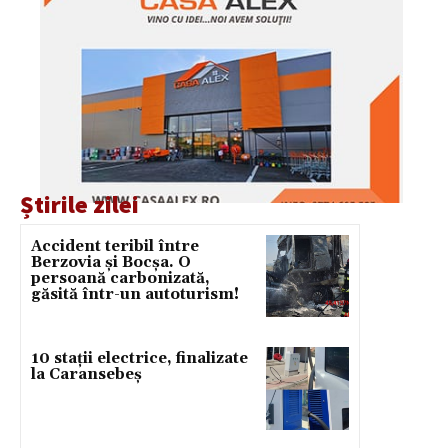
Știrile zilei
Accident teribil între
Berzovia și Bocșa. O
persoană carbonizată,
găsită într-un autoturism!
10 stații electrice, finalizate
la Caransebeș