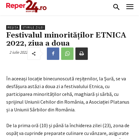
REȘIȚA
STIRILE ZILEI
Festivalul minorităților ETNICA
2022, ziua a doua
2 iulie 2022
În aceeași locație binecunoscută reșițenilor, la Șură, se va
desfășura astăzi a doua zi a festivalului Etnica, cu
participarea minorităților cehă, maghiară și sârbă, cu
sprijinul Uniunii Cehilor din România, a Asociației Platanus
și a Uniunii Sârbilor din România.
De la prima oră (10) și până la închiderea zilei (23), zona de
ospăț va cuprinde preparate culinare cu vânzare, asigurate