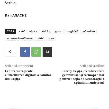
Serbia.
Dan AGACHE
TAGS
cehi
etnica
folclor
gulaș
maghiari
minoritati
produse traditionale
sârbi
sura
Articolul precedent
Articolul următor
Laboratoare pentru
Rotary Reșița „recidivează“:
alfabetizarea digitală a romilor
geamuri și uși termopan noi
din Reșița
pentru Secția de Neurologie a
Spitalului Județean!