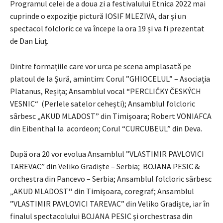
Programul celei de a doua zi a festivalului Etnica 2022 mai
cuprinde o expoziție pictură IOSIF MLEZIVA, dar și un
spectacol folcloric ce va începe la ora 19 și va fi prezentat
de Dan Liuț.
Dintre formațiile care vor urca pe scena amplasată pe
platoul de la Șură, amintim: Corul ”GHIOCELUL” – Asociația
Platanus, Reșița; Ansamblul vocal “PERCLIČKY ČESKÝCH
VESNIC“ (Perlele satelor cehești); Ansamblul folcloric
sârbesc „AKUD MLADOST” din Timişoara; Robert VONIAFCA
din Eibenthal la acordeon; Corul “CURCUBEUL” din Deva.
După ora 20 vor evolua Ansamblul ”VLASTIMIR PAVLOVICI
TAREVAC” din
Veliko Gradiște – Serbia; BOJANA PESIC &
orchestra din Pancevo – Serbia; Ansamblul folcloric sârbesc
„AKUD MLADOST
”
din Timişoara, coregraf; Ansamblul
”VLASTIMIR PAVLOVICI TAREVAC” din
Veliko Gradiște, iar în
finalul spectacolului BOJANA PESIC și orchestrasa din