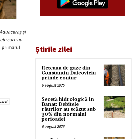
 Aquacaraș și
nele care au
 primarul
Știrile zilei
Rețeaua de gaze din
Constantin Daicoviciu
prinde contur
6 august 2026
Secetă hidrologică în
oarei
Banat: Debitele
râurilor au scăzut sub
30% din normalul
perioadei
6 august 2026