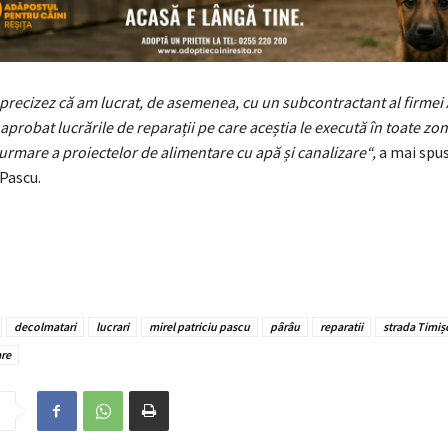
precizez că am lucrat, de asemenea, cu un subcontractant al firmei
 aprobat lucrările de reparații pe care aceștia le execută în toate zo
 urmare a proiectelor de alimentare cu apă și canalizare“,
a mai spus
 Pascu.
decolmatari
lucrari
mirel patriciu pascu
pârâu
reparatii
strada Timiș
are