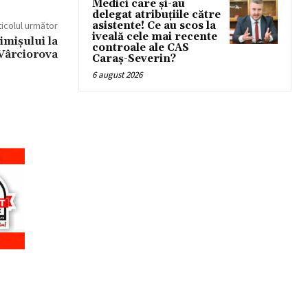
Medici care și-au
delegat atribuțiile către
ticolul următor
asistente! Ce au scos la
iveală cele mai recente
imișului la
controale ale CAS
 Vârciorova
Caraș-Severin?
6 august 2026