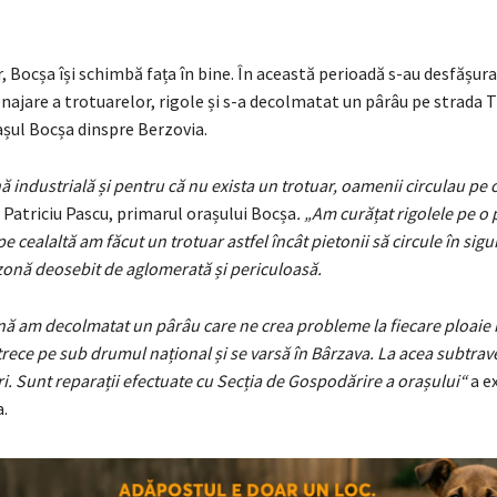
r, Bocșa își schimbă fața în bine. În această perioadă s-au desfășu
najare a trotuarelor, rigole și s-a decolmatat un pârâu pe strada T
așul Bocșa dinspre Berzovia.
ă industrială și pentru că nu exista un trotuar, oamenii circulau pe 
 Patriciu Pascu, primarul orașului Bocșa
. „Am curățat rigolele pe o 
e cealaltă am făcut un trotuar astfel încât pietonii să circule în sigu
zonă deosebit de aglomerată și periculoasă.
nă am decolmatat un pârâu care ne crea probleme la fiecare ploaie
trece pe sub drumul național și se varsă în Bârzava. La acea subtra
ri. Sunt reparații efectuate cu Secția de Gospodărire a orașului“
a ex
.