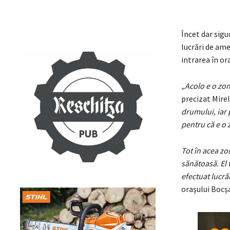
Încet dar sigu
lucrări de ame
intrarea în or
„Acolo e o zon
precizat Mirel
drumului, iar p
pentru că e o 
Tot în acea zo
sănătoasă. El 
efectuat lucră
orașului Bocșa