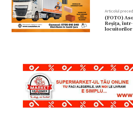
Articolul prece
(FOTO) Asoc
Reșița, într
locuitorilo