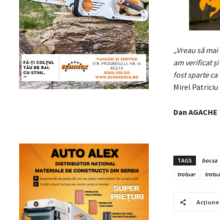
„Vreau să mai 
am verificat și
fost sparte ca
Mirel Patriciu
Dan AGACHE
TAGS
bocsa
trotuar
trotu
Acțiune