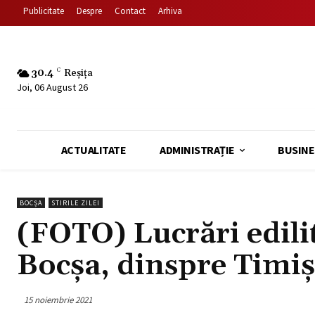
Publicitate
Despre
Contact
Arhiva
30.4
C
Reșița
Joi, 06 August 26
ACTUALITATE
ADMINISTRAȚIE
BUSINE
BOCȘA
STIRILE ZILEI
(FOTO) Lucrări edilit
Bocșa, dinspre Timi
15 noiembrie 2021