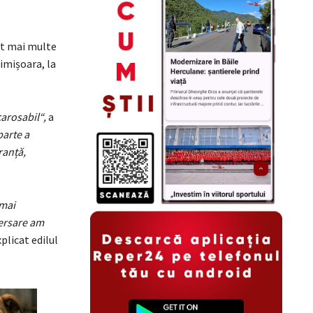
rat mai multe
imișoara, la
carosabil“,
a
parte a
ranță,
 mai
versare am
plicat edilul