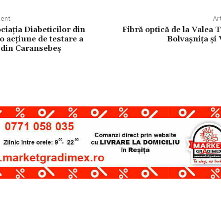
dent
Ar
iația Diabeticilor din
Fibră optică de la Valea T
-o acțiune de testare a
Bolvașnița și
r din Caransebeș