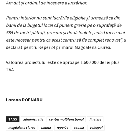
Am dat și ordinul de începere a lucrărilor.
Pentru interior nu sunt lucrările eligibile și urmează ca din
banii de la bugetul local să punem gresie pe o suprafață de
585 de metri pătrați, precum și două toalete, adică tot ce mai
este necesar pentru ca acest centru să fie complet renovat”,
a
declarat pentru Reper24 primarul Magdalena Ciurea.
Valoarea proiectului este de aproape 1.600.000 de lei plus
TVA.
Lorena POENARU
TAGS
administratie
centru multifunctional
finatare
magdalena ciurea
ramna
reper24
scoala
valeapai