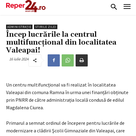
ADMINISTRAȚIE
STIRILE ZILEI
Încep lucrările la centrul
multifuncțional din localitatea
Valeapai!
16 iulie 2024
Un centru multifuncțional va fi realizat în localitatea
Valeapai din comuna Ramna în urma unei finanțări obținute
prin PNRR de către administrația locală condusă de edilul
Magdalena Ciurea.
Primarul a semnat ordinul de începere pentru lucrãrile de
modernizare a clãdirii Şcolii Gimnaziale din Valeapai, care