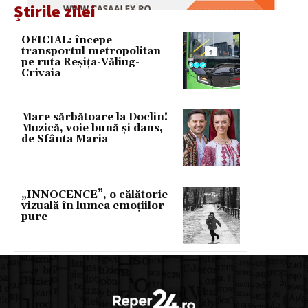
Știrile zilei
OFICIAL: începe
transportul metropolitan
pe ruta Reșița-Văliug-
Crivaia
Mare sărbătoare la Doclin!
Muzică, voie bună și dans,
de Sfânta Maria
„INNOCENCE”, o călătorie
vizuală în lumea emoțiilor
pure