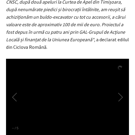
CNSC, după două apeluri la Curtea de Apel din Timișoara,
după nenumărate piedici și birocrații întâlnite, am reușit să
achiziționăm un buldo-excavator cu tot cu accesorii, a cărui
valoare este de aproximativ 100 de mii de euro. Proiectul a
fost depus în urmă cu patru ani prin GAL-Grupul de Acțiune
Locală și finanțat de la Uniunea Europeană“,
a declarat edilul
din Ciclova Română.
–
/
5