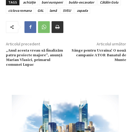
TAGS
achiziție
bani europeni
buldo-excavator
Cătălin Golu
ciclova romana
GAL
lamă
SVSU
zapada
Articolul precedent
Articolul următor
„Anul acesta vreau să finalizăm
Sânge pentru Ucraina! O nouă
patru proiecte majore“, anunță
campanie ATOR Banatul de
Marian Vlasici, primarul
Munte
comunei Lupac