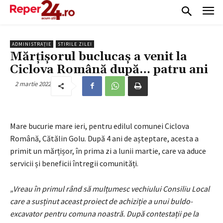
ADMINISTRAȚIE
STIRILE ZILEI
Mărțișorul buclucaș a venit la
Ciclova Română după… patru ani
2 martie 2022
Mare bucurie mare ieri, pentru edilul comunei Ciclova
Română, Cătălin Golu. După 4 ani de așteptare, acesta a
primit un mărțișor, în prima zi a lunii martie, care va aduce
servicii și beneficii întregii comunități.
„Vreau în primul rând să mulțumesc vechiului Consiliu Local
care a susținut aceast proiect de achiziție a unui buldo-
excavator pentru comuna noastră. După contestații pe la