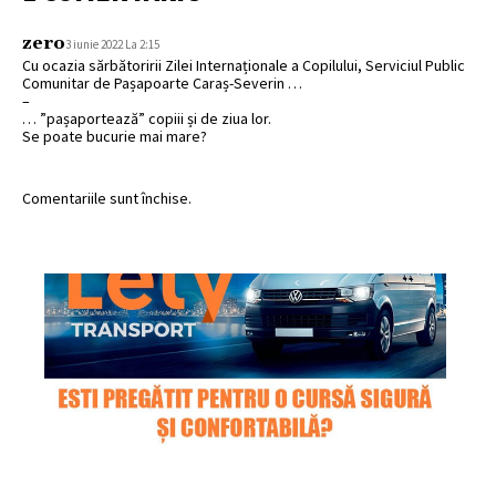
zero
3 iunie 2022 La 2:15
Cu ocazia sărbătoririi Zilei Internaționale a Copilului, Serviciul Public
Comunitar de Pașapoarte Caraș-Severin …
–
… ”pașaportează” copiii și de ziua lor.
Se poate bucurie mai mare?
Comentariile sunt închise.