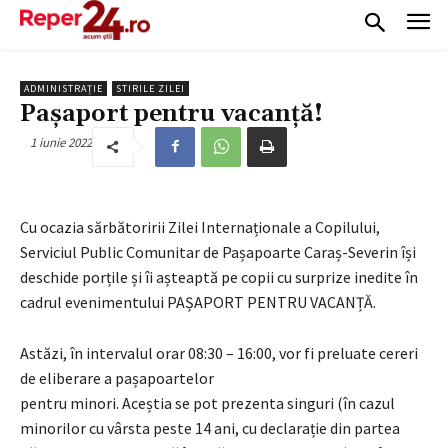
ADMINISTRAȚIE
STIRILE ZILEI
Pașaport pentru vacanță!
1 iunie 2022
Cu ocazia sărbătoririi Zilei Internaționale a Copilului,
Serviciul Public Comunitar de Pașapoarte Caraș-Severin își
deschide porțile și îi așteaptă pe copii cu surprize inedite în
cadrul evenimentului PAȘAPORT PENTRU VACANȚĂ.
Astăzi, în intervalul orar 08:30 – 16:00, vor fi preluate cereri
de eliberare a pașapoartelor
pentru minori. Aceștia se pot prezenta singuri (în cazul
minorilor cu vârsta peste 14 ani, cu declarație din partea