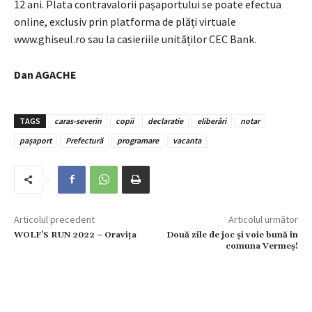
12 ani. Plata contravalorii pașaportului se poate efectua
online, exclusiv prin platforma de plăți virtuale
www.ghiseul.ro sau la casieriile unităților CEC Bank.
Dan AGACHE
TAGS
caras-severin
copii
declaratie
eliberări
notar
pașaport
Prefectură
programare
vacanta
Articolul precedent
Articolul următor
WOLF’S RUN 2022 – Oravița
Două zile de joc și voie bună în
comuna Vermeș!