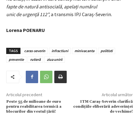
fapte de natură antisocială, apelați numărul
unic de urgenţă 112”,
a transmis IPJ Caraș-Severin.
Lorena POENARU
TAGS
caras-severin
infractiuni
minivacanta
politisti
preventie
rutieră
ziua unirii
Articolul precedent
Articolul următor
Peste 55 de milioane de euro
ITM Caraș-Severin clarifică
pentru reabilitarea termică a
condițiile eliberării adeverinței
blocurilor din vestul țării!
de vechime!