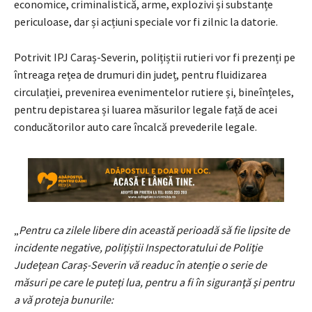
economice, criminalistică, arme, explozivi și substanțe
periculoase, dar și acțiuni speciale vor fi zilnic la datorie.
Potrivit IPJ Caraș-Severin, polițiștii rutieri vor fi prezenți pe
întreaga rețea de drumuri din județ, pentru fluidizarea
circulației, prevenirea evenimentelor rutiere și, bineînțeles,
pentru depistarea și luarea măsurilor legale față de acei
conducătorilor auto care încalcă prevederile legale.
„
Pentru ca zilele libere din această perioadă să fie lipsite de
incidente negative, polițiștii Inspectoratului de Poliţie
Judeţean Caraș-Severin vă readuc în atenţie o serie de
măsuri pe care le puteţi lua, pentru a fi în siguranţă şi pentru
a vă proteja bunurile: