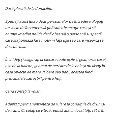
Dacă plecaţi de la domiciliu:
Spuneţi acest lucru doar persoanelor de încredere. Rugaţi
un vecin de încredere să ţină sub observaţie casa şi să
anunţe imediat poliţia dacă observă o persoană suspectă
care staţionează fără motiv în faţa uşii sau care încearcă să
descuie uşa.
Închideţi şi asiguraţi la plecare toate uşile şi geamurile casei,
uşa de la balcon, geamul de aerisire de la baie şi nu lăsaţi în
casă obiecte de mare valoare sau bani, acestea fiind
principalele „atracţii” pentru hoţi.
Când sunteţi la volan:
Adaptaţi permanent viteza de rulare la condiţiile de drum şi
de trafic! Circulaţi cu viteză redusă atât în localităţi, cât şi în