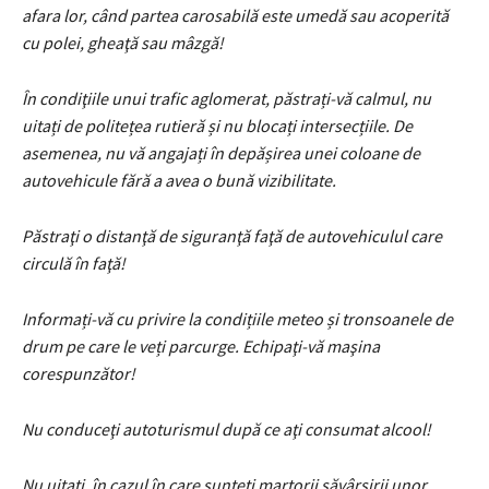
afara lor, când partea carosabilă este umedă sau acoperită
cu polei, gheaţă sau mâzgă!
În condiţiile unui trafic aglomerat, păstrați-vă calmul, nu
uitați de politețea rutieră și nu blocați intersecțiile. De
asemenea, nu vă angajați în depășirea unei coloane de
autovehicule fără a avea o bună vizibilitate.
Păstraţi o distanţă de siguranţă faţă de autovehiculul care
circulă în faţă!
Informați-vă cu privire la condițiile meteo și tronsoanele de
drum pe care le veți parcurge. Echipaţi-vă maşina
corespunzător!
Nu conduceţi autoturismul după ce aţi consumat alcool!
Nu uitați, în cazul în care sunteți martorii săvârşirii unor