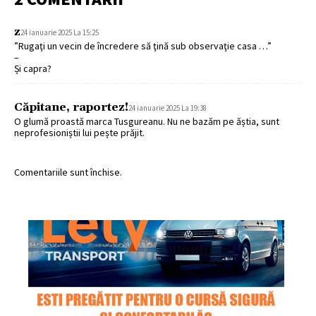
z
24 ianuarie 2025 La 15:25
”Rugaţi un vecin de încredere să ţină sub observaţie casa …”
–
Și capra?
Căpitane, raportez!
24 ianuarie 2025 La 19:38
O glumă proastă marca Tusgureanu. Nu ne bazăm pe ăștia, sunt
neprofesioniștii lui pește prăjit.
Comentariile sunt închise.