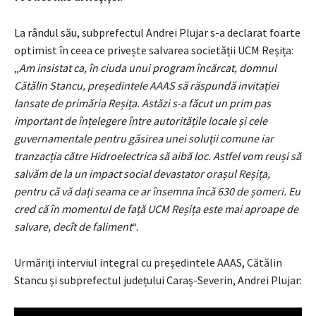
La rândul său, subprefectul Andrei Plujar s-a declarat foarte
optimist în ceea ce privește salvarea societății UCM Reșița:
„
Am insistat ca, în ciuda unui program încărcat, domnul
Cătălin Stancu, președintele AAAS să răspundă invitației
lansate de primăria Reșița. Astăzi s-a făcut un prim pas
important de înțelegere între autoritățile locale și cele
guvernamentale pentru găsirea unei soluții comune iar
tranzacția către Hidroelectrica să aibă loc. Astfel vom reuși să
salvăm de la un impact social devastator orașul Reșița,
pentru că vă dați seama ce ar însemna încă 630 de șomeri. Eu
cred că în momentul de față UCM Reșița este mai aproape de
salvare, decît de faliment
“.
Urmăriți interviul integral cu președintele AAAS, Cătălin
Stancu și subprefectul județului Caraș-Severin, Andrei Plujar: