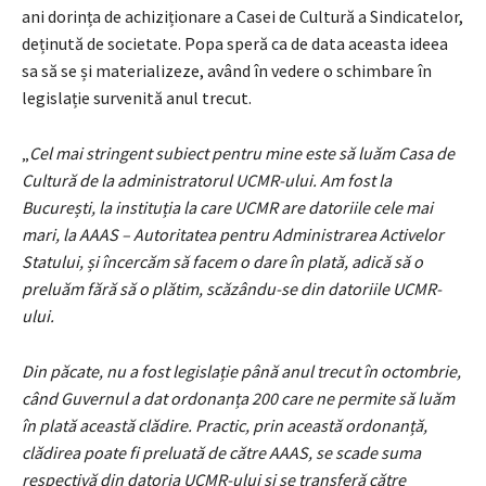
ani dorința de achiziționare a Casei de Cultură a Sindicatelor,
deținută de societate. Popa speră ca de data aceasta ideea
sa să se și materializeze, având în vedere o schimbare în
legislație survenită anul trecut.
„
Cel mai stringent subiect pentru mine este să luăm Casa de
Cultură de la administratorul UCMR-ului. Am fost la
București, la instituția la care UCMR are datoriile cele mai
mari, la AAAS – Autoritatea pentru Administrarea Activelor
Statului, și încercăm să facem o dare în plată, adică să o
preluăm fără să o plătim, scăzându-se din datoriile UCMR-
ului.
Din păcate, nu a fost legislație până anul trecut în octombrie,
când Guvernul a dat ordonanța 200 care ne permite să luăm
în plată această clădire. Practic, prin această ordonanță,
clădirea poate fi preluată de către AAAS, se scade suma
respectivă din datoria UCMR-ului și se transferă către