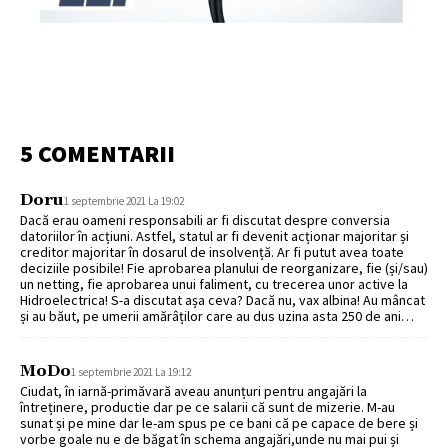
5 COMENTARII
Doru
1 septembrie 2021 La 19:02
Dacă erau oameni responsabili ar fi discutat despre conversia
datoriilor în acțiuni. Astfel, statul ar fi devenit acționar majoritar și
creditor majoritar în dosarul de insolvență. Ar fi putut avea toate
deciziile posibile! Fie aprobarea planului de reorganizare, fie (și/sau)
un netting, fie aprobarea unui faliment, cu trecerea unor active la
Hidroelectrica! S-a discutat așa ceva? Dacă nu, vax albina! Au mâncat
și au băut, pe umerii amărâților care au dus uzina asta 250 de ani…
MoDo
1 septembrie 2021 La 19:12
Ciudat, în iarnă-primăvară aveau anunțuri pentru angajări la
întreținere, productie dar pe ce salarii că sunt de mizerie. M-au
sunat și pe mine dar le-am spus pe ce bani că pe capace de bere și
vorbe goale nu e de băgat în schema angajări,unde nu mai pui și