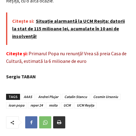
Reșița, cu o altă ocazie.
Citește si:
Situație alarmantă la UCM Reșița: datorii
la stat de 115 milioane lei, acumulate în 10 ani de
insolvență!
Citește și:
Primarul Popa nu renunță! Vrea să preia Casa de
Cultură, estimată la 6 milioane de euro
Sergiu TABAN
TAGS
AAAS
Andrei Plujar
Catalin Stancu
Cosmin Ursoniu
ioan popa
reper 24
resita
UCM
UCM Reșița