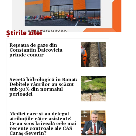
Știrile zilei
Rețeaua de gaze din
Constantin Daicoviciu
prinde contur
Secetă hidrologică în Banat:
Debitele râurilor au scăzut
sub 30% din normalul
perioadei
Medici care și-au delegat
atribuțiile către asistente!
Ce au scos la iveală cele mai
recente controale ale CAS
Caraș-Severin?