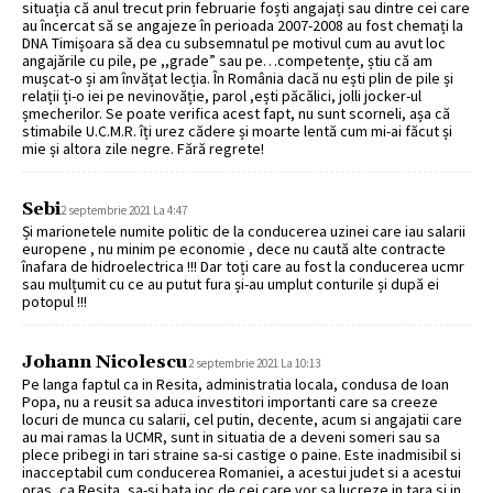
situația că anul trecut prin februarie foști angajați sau dintre cei care
au încercat să se angajeze în perioada 2007-2008 au fost chemați la
DNA Timișoara să dea cu subsemnatul pe motivul cum au avut loc
angajările cu pile, pe ,,grade” sau pe…competențe, știu că am
mușcat-o și am învățat lecția. În România dacă nu ești plin de pile și
relații ți-o iei pe nevinovăție, parol ,ești păcălici, jolli jocker-ul
șmecherilor. Se poate verifica acest fapt, nu sunt scorneli, așa că
stimabile U.C.M.R. îți urez cădere și moarte lentă cum mi-ai făcut și
mie și altora zile negre. Fără regrete!
Sebi
2 septembrie 2021 La 4:47
Și marionetele numite politic de la conducerea uzinei care iau salarii
europene , nu minim pe economie , dece nu caută alte contracte
înafara de hidroelectrica !!! Dar toți care au fost la conducerea ucmr
sau mulțumit cu ce au putut fura și-au umplut conturile și după ei
potopul !!!
Johann Nicolescu
2 septembrie 2021 La 10:13
Pe langa faptul ca in Resita, administratia locala, condusa de Ioan
Popa, nu a reusit sa aduca investitori importanti care sa creeze
locuri de munca cu salarii, cel putin, decente, acum si angajatii care
au mai ramas la UCMR, sunt in situatia de a deveni someri sau sa
plece pribegi in tari straine sa-si castige o paine. Este inadmisibil si
inacceptabil cum conducerea Romaniei, a acestui judet si a acestui
oras, ca Resita, sa-si bata joc de cei care vor sa lucreze in tara si in