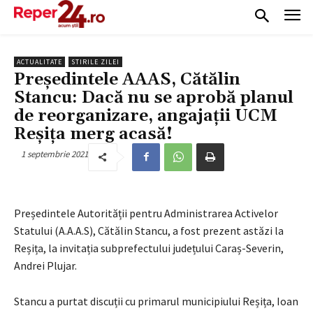
ACTUALITATE
STIRILE ZILEI
Președintele AAAS, Cătălin
Stancu: Dacă nu se aprobă planul
de reorganizare, angajații UCM
Reșița merg acasă!
1 septembrie 2021
Președintele Autorității pentru Administrarea Activelor
Statului (A.A.A.S), Cătălin Stancu, a fost prezent astăzi la
Reșița, la invitația subprefectului județului Caraș-Severin,
Andrei Plujar.
Stancu a purtat discuții cu primarul municipiului Reșița, Ioan