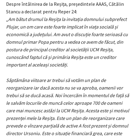
Despre întâlnirea de la Reșița, președintele AAAS, Cătălin
Stancu a declarat pentru Reper 24:
„
Am bătut drumul la Reșița la invitația domnului subprefect
Plujar, un om care este foarte implicat în viața socială și
economică a județului. Am avut o discuție foarte serioasă cu
domnul primar Popa pentru a vedea ce avem de făcut, din
postura de principal creditor al societății UCM Reșița,
cunoscând faptul că și primăria Reșița este un creditor
important al aceleași societăți.
Săptămâna viitoare ar trebui să votăm un plan de
reorganizare iar dacă acesta nu se va aproba, oamenii vor
trebui să se ducă acasă. Noi încercăm în momentul de față să
le salvăm locurile de muncă celor aproape 700 de oameni
care mai muncesc astăzi la UCM Reșița. Acesta este și motivul
prezenței mele la Reșița. Este un plan de reorganizare care
prevede o vînzare parțială de active A fost prezent și domnul
director Ursoniu. Este o situație financiară grea, care este