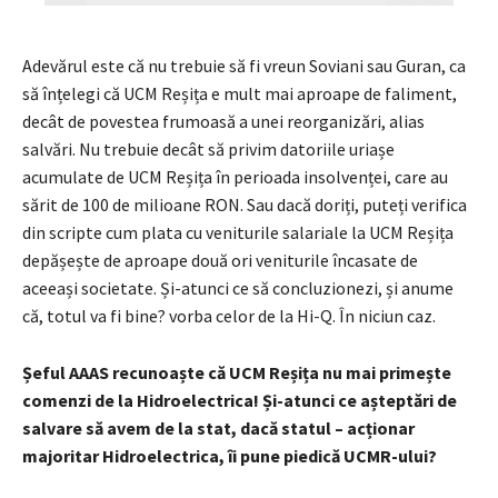
Adevărul este că nu trebuie să fi vreun Soviani sau Guran, ca
să înțelegi că UCM Reșița e mult mai aproape de faliment,
decât de povestea frumoasă a unei reorganizări, alias
salvări. Nu trebuie decât să privim datoriile uriașe
acumulate de UCM Reșița în perioada insolvenței, care au
sărit de 100 de milioane RON. Sau dacă doriți, puteți verifica
din scripte cum plata cu veniturile salariale la UCM Reșița
depășește de aproape două ori veniturile încasate de
aceeași societate. Și-atunci ce să concluzionezi, și anume
că, totul va fi bine? vorba celor de la Hi-Q. În niciun caz.
Șeful AAAS recunoaște că UCM Reșița nu mai primește
comenzi de la Hidroelectrica! Și-atunci ce așteptări de
salvare să avem de la stat, dacă statul – acționar
majoritar Hidroelectrica, îi pune piedică UCMR-ului?