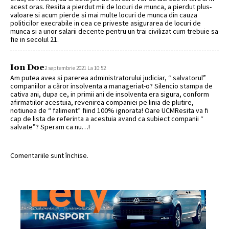
acest oras. Resita a pierdut mii de locuri de munca, a pierdut plus-
valoare si acum pierde si mai multe locuri de munca din cauza
politicilor execrabile in cea ce priveste asigurarea de locuri de
munca si a unor salarii decente pentru un trai civilizat cum trebuie sa
fie in secolul 21.
Ion Doe
2 septembrie 2021 La 10:52
Am putea avea si parerea administratorului judiciar, “ salvatorul”
companiilor a căror insolventa a manageriat-o? Silencio stampa de
cativa ani, dupa ce, in primii ani de insolventa era sigura, conform
afirmatiilor acestuia, revenirea companiei pe linia de plutire,
notiunea de “ faliment” fiind 100% ignorata! Oare UCMResita va fi
cap de lista de referinta a acestuia avand ca subiect companii “
salvate”? Speram ca nu…!
Comentariile sunt închise.