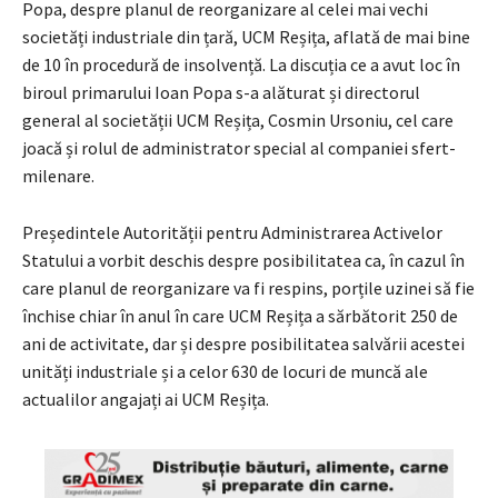
Popa, despre planul de reorganizare al celei mai vechi
societăți industriale din țară, UCM Reșița, aflată de mai bine
de 10 în procedură de insolvență. La discuția ce a avut loc în
biroul primarului Ioan Popa s-a alăturat și directorul
general al societății UCM Reșița, Cosmin Ursoniu, cel care
joacă și rolul de administrator special al companiei sfert-
milenare.
Președintele Autorității pentru Administrarea Activelor
Statului a vorbit deschis despre posibilitatea ca, în cazul în
care planul de reorganizare va fi respins, porțile uzinei să fie
închise chiar în anul în care UCM Reșița a sărbătorit 250 de
ani de activitate, dar și despre posibilitatea salvării acestei
unități industriale și a celor 630 de locuri de muncă ale
actualilor angajați ai UCM Reșița.