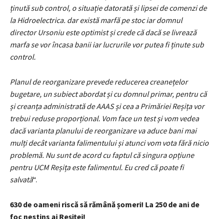
ținută sub control, o situație datorată și lipsei de comenzi de
la Hidroelectrica. dar există marfă pe stoc iar domnul
director Ursoniu este optimist și crede că dacă se livrează
marfa se vor încasa banii iar lucrurile vor putea fi ținute sub
control.
Planul de reorganizare prevede reducerea creanețelor
bugetare, un subiect abordat și cu domnul primar, pentru că
și creanța administrată de AAAS și cea a Primăriei Reșița vor
trebui reduse proporțional. Vom face un test și vom vedea
dacă varianta planului de reorganizare va aduce bani mai
mulți decât varianta falimentului și atunci vom vota fără nicio
problemă. Nu sunt de acord cu faptul că singura opțiune
pentru UCM Reșița este falimentul. Eu cred că poate fi
salvată
“.
630 de oameni riscă să rămână șomeri! La 250 de ani de
foc nestins ai Reșiței!