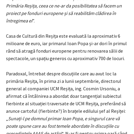
Primăria Reșița, ceea ce ne-ar da posibilitatea să facem un
proiect pe fonduri europene și să reabilităm clădirea în
întregimea ei
”.
Casa de Cultură din Reșița este evaluată la aproximativ 6
milioane de euro, iar primarul Ioan Popa și-ar dori în primul
rând să atragă fonduri europene pentru renovarea sălii de
spectacole, un spațiu generos cu aproximativ 700 de locuri.
Paradoxal, întrebat despre discuțiile care au avut loc la
primăria Reșița, în prima zi a lunii septembrie, directorul
general al companiei UCM Reșița, ing. Cosmin Ursoniu, a
afirmat că întâlnirea a abordat doar tangențial subiectul
fierbinte al situației traversate de UCM Reșița, preferând să
arunce cartoful (fierbinte?) în brațele edilului șef al Reșiței:
„
Sunați-l pe domnul primar Ioan Popa, e singurul care vă
poate spune care au fost temele abordate în discuțiile cu
președintele AAAS de astăzi
“. N-ar fi pentru prima oară când