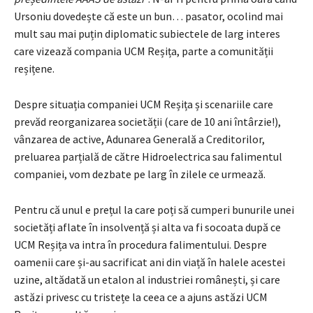
Ursoniu dovedește că este un bun… pasator, ocolind mai
mult sau mai puțin diplomatic subiectele de larg interes
care vizează compania UCM Reșița, parte a comunității
reșițene.
Despre situația companiei UCM Reșița și scenariile care
prevăd reorganizarea societății (care de 10 ani întârzie!),
vânzarea de active, Adunarea Generală a Creditorilor,
preluarea parțială de către Hidroelectrica sau falimentul
companiei, vom dezbate pe larg în zilele ce urmează.
Pentru că unul e prețul la care poți să cumperi bunurile unei
societăți aflate în insolvență și alta va fi socoata după ce
UCM Reșița va intra în procedura falimentului. Despre
oamenii care și-au sacrificat ani din viață în halele acestei
uzine, altădată un etalon al industriei românești, și care
astăzi privesc cu tristețe la ceea ce a ajuns astăzi UCM