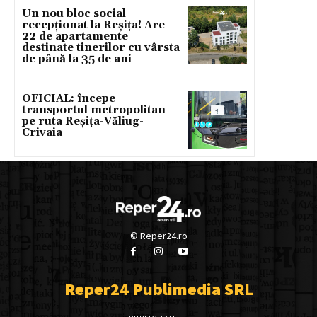
Un nou bloc social
recepționat la Reșița! Are
22 de apartamente
destinate tinerilor cu vârsta
de până la 35 de ani
OFICIAL: începe
transportul metropolitan
pe ruta Reșița-Văliug-
Crivaia
© Reper24.ro
Reper24 Publimedia SRL