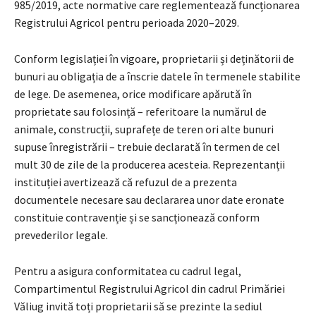
985/2019, acte normative care reglementează funcționarea
Registrului Agricol pentru perioada 2020–2029
.
Conform legislației în vigoare, proprietarii și deținătorii de
bunuri au obligația de a înscrie datele în termenele stabilite
de lege
.
De asemenea, orice modificare apărută în
proprietate sau folosință – referitoare la numărul de
animale, construcții, suprafețe de teren ori alte bunuri
supuse înregistrării – trebuie declarată în termen de cel
mult 30 de zile de la producerea acesteia
.
Reprezentanții
instituției avertizează că refuzul de a prezenta
documentele necesare sau declararea unor date eronate
constituie contravenție și se sancționează conform
prevederilor legale
.
Pentru a asigura conformitatea cu cadrul legal,
Compartimentul Registrului Agricol din cadrul Primăriei
Văliug invită toți proprietarii să se prezinte la sediul