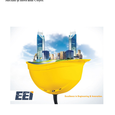
Miclău și liberalul Coșei!