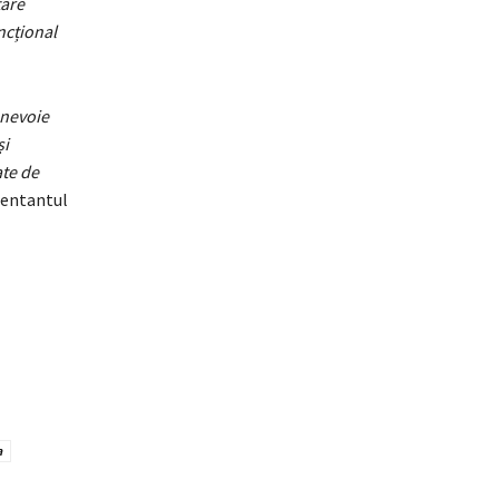
tare
uncțional
 nevoie
și
te de
ezentantul
a