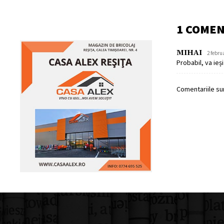
1 COME
MIHAI
2 febru
Probabil, va ieș
Comentariile sun