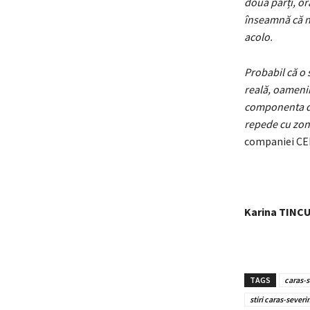
două părți, or
înseamnă că nou
acolo.
Probabil că o 
reală, oamenii
componenta de
repede cu zon
companiei CE
Karina TINC
TAGS
caras-s
stiri caras-severi