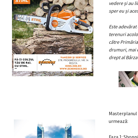
vedere și au l
sper eu și ace
Este adevărat 
terenuri acolo
către Primăria
drumuri, mai c
drept al Bârza
Masterplanul 
urmează:
Faza 1: Shopp