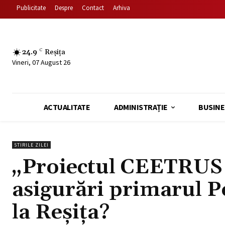
Publicitate
Despre
Contact
Arhiva
24.9
C
Reșița
Vineri, 07 August 26
ACTUALITATE
ADMINISTRAȚIE
BUSINE
STIRILE ZILEI
„Proiectul CEETRUS e
asigurări primarul 
la Reșița?