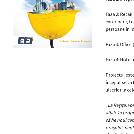
Faza 2: Retail
exterioare, to
persoane în in
Faza 3: Office
Faza 4: Hotel 
Proiectul este
început se va 
ulterior la cel
„
La Reșița, vo
aflate în propr
să fie noul ce
orașului, pent