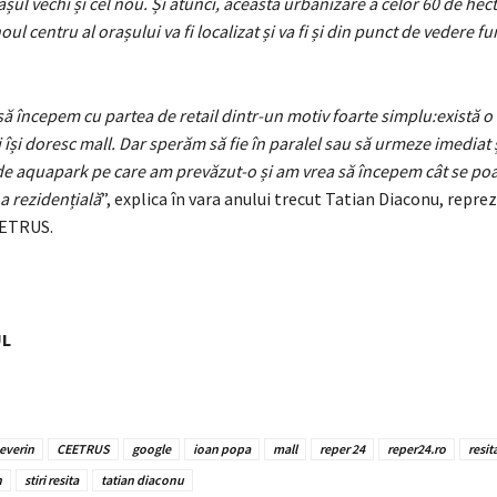
așul vechi și cel nou. Și atunci, această urbanizare a celor 60 de hec
l centru al orașului va fi localizat și va fi și din punct de vedere f
să începem cu partea de retail dintr-un motiv foarte simplu:există o
 își doresc mall. Dar sperăm să fie în paralel sau să urmeze imediat 
 aquapark pe care am prevăzut-o și am vrea să începem cât se poa
a rezidențială
”, explica în vara anului trecut Tatian Diaconu, repr
ETRUS.
UL
everin
CEETRUS
google
ioan popa
mall
reper 24
reper24.ro
resit
n
stiri resita
tatian diaconu