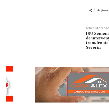
Acțiune
Articolul prece
ISU Semenic
de intervenț
transfrontal
Severin