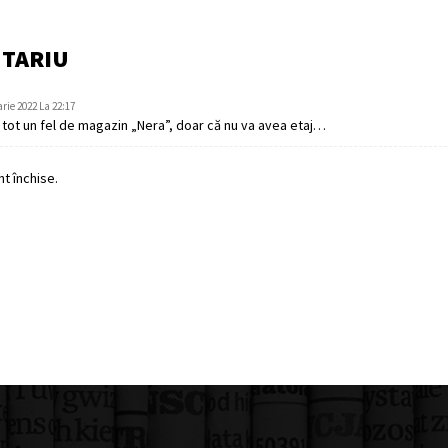
NTARIU
arie 2022 La 22:17
i tot un fel de magazin „Nera”, doar că nu va avea etaj…
t închise.