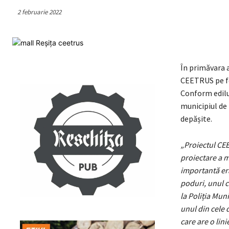
2 februarie 2022
În primăvara a
CEETRUS pe fo
Conform edilul
municipiul de 
depășite.
„Proiectul CEE
proiectare a m
importantă era
poduri, unul c
la Poliția Mun
unul din cele 
care are o lin