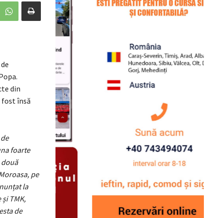
 de
 Popa.
cte din
 fost însă
 de
una foarte
s două
n Moroasa, pe
enunțat la
e și TMK,
cesta de