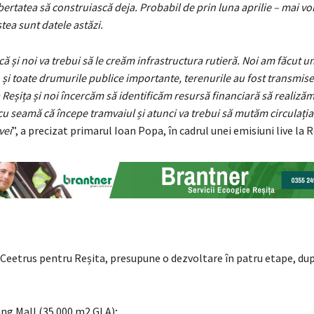
ibertatea să construiască deja. Probabil de prin luna aprilie – mai vo
stea sunt datele astăzi.
că și noi va trebui să le creăm infrastructura rutieră. Noi am făcut 
 și toate drumurile publice importante, terenurile au fost transmise
 Reșița și noi încercăm să identificăm resursă financiară să realiză
u seamă că începe tramvaiul și atunci va trebui să mutăm circulația
vei
”, a precizat primarul Ioan Popa, în cadrul unei emisiuni live la 
Ceetrus pentru Reșita, presupune o dezvoltare în patru etape, du
ing Mall (35.000 m2 GLA);