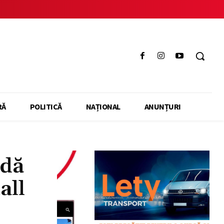
RĂ
POLITICĂ
NAȚIONAL
ANUNȚURI
 dă
all