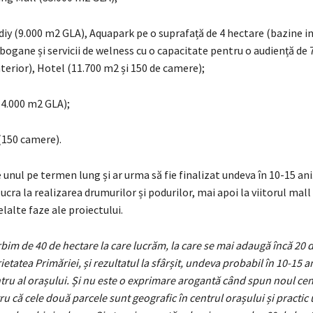
 diy (9.000 m2 GLA), Aquapark pe o suprafață de 4 hectare (bazine in
bogane și servicii de welness cu o capacitate pentru o audiență de 
terior), Hotel (11.700 m2 și 150 de camere);
 (4.000 m2 GLA);
(150 camere).
 unul pe termen lung și ar urma să fie finalizat undeva în 10-15 ani
lucra la realizarea drumurilor și podurilor, mai apoi la viitorul mall 
elalte faze ale proiectului.
rbim de 40 de hectare la care lucrăm, la care se mai adaugă încă 20 
ietatea Primăriei, și rezultatul la sfârșit, undeva probabil în 10-15 an
ntru al orașului. Și nu este o exprimare arogantă când spun noul cen
ru că cele două parcele sunt geografic în centrul orașului și practic