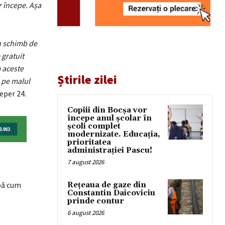
r începe. Așa
un schimb de
 gratuit
m aceste
Știrile zilei
 pe malul
Reper 24.
Copiii din Bocșa vor
începe anul școlar în
școli complet
modernizate. Educația,
prioritatea
administrației Pascu!
7 august 2026
pă cum
Rețeaua de gaze din
Constantin Daicoviciu
prinde contur
6 august 2026