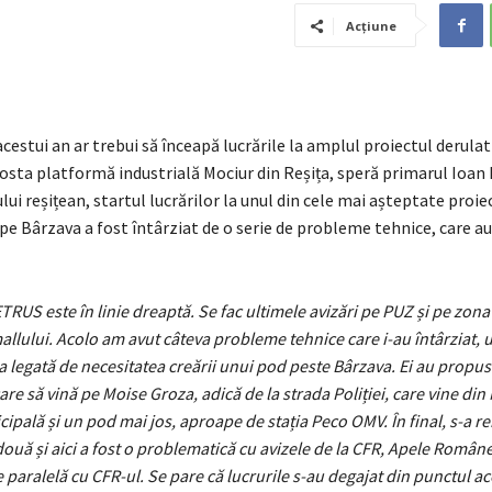
Acțiune
cestui an ar trebui să înceapă lucrările la amplul proiectul derulat
sta platformă industrială Mociur din Reșița, speră primarul Ioan
ui reșițean, startul lucrărilor la unul din cele mai așteptate proie
pe Bârzava a fost întârziat de o serie de probleme tehnice, care au
TRUS este în linie dreaptă. Se fac ultimele avizări pe PUZ și pe zona
allului. Acolo am avut câteva probleme tehnice care i-au întârziat, 
 legată de necesitatea creării unui pod peste Bârzava. Ei au propu
are să vină pe Moise Groza, adică de la strada Poliției, care vine di
icipală și un pod mai jos, aproape de stația Peco OMV. În final, s-a r
două și aici a fost o problematică cu avizele de la CFR, Apele Român
ie paralelă cu CFR-ul. Se pare că lucrurile s-au degajat din punctul a