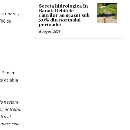
Secetă hidrologică în
Banat: Debitele
terioare și
râurilor au scăzut sub
30% din normalul
700 de
perioadei
6 august 2026
. Pentru
și de abia
de hectare
i, ar trebui
tru al
 unesc cele