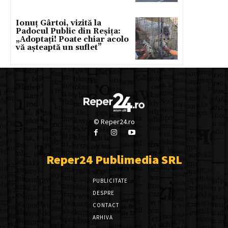
Ionuț Gârtoi, vizită la
Padocul Public din Reșița:
„Adoptați! Poate chiar acolo
vă așteaptă un suflet”
© Reper24.ro
Reper24 Publimedia SRL
PUBLICITATE
DESPRE
CONTACT
ARHIVA