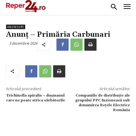
ANUNȚURI
Anunț – Primăria Carbunari
3 decembrie 2024
Articolul precedent
Articolul următor
Trichinella spiralis – dușmanul
Companiile de distribuție ale
care ne poate strica sărbătorile
grupului PPC fuzionează sub
denumirea Rețele Electrice
România