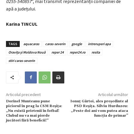
0255-540857
”, mai transmit reprezentanții companiei de
apă a județului.
Karina TINCUL
TAGS
aquacaras
caras-severin
google
intreruperi apa
Oravița și Moldova Nouă
reper 24
reper24.ro
resita
stiri caras-severin
Articolul precedent
Articolul următor
Dorinel Munteanu pune
Ionuț Gârtoi, ales președinte al
piciorul în prag la CSM Reșița:
PSD Reșița. Silviu Hurduzeu:
„Nu există prietenii în fotbal!
„Peste doi ani vom putea ataca
Clubul nu va mai pierde
funcția de primar”
jucători fără beneficii!“