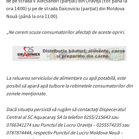
de pe strada V. Alecsandri (parțial) din Oravița (tot până la
ora 14:00) și pe de strada Daicoviciu (parțial) din Moldova
Nouă (până la ora 11:00).
„Ne cerem scuze consumatorilor afectați de aceste opriri.
La reluarea serviciului de alimentare cu apă potabilă, este
posibil să apară apă tulbure la robinetele consumatorilor din
zonele menționate.
Dacă situația persistă vă rugăm să contactați Dispeceratul
Central al SC Aquacaraș SA la telefon 0255/215643 sau
0766341274 sau Punctul de Lucru Oravița – 0255574235 sau
0787874444, respectiv Punctul de Lucru Moldova Nouă –