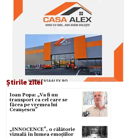
Știrile zilei
Ioan Popa: „Va fi un
transport ca cel care se
făcea pe vremea lui
Ceaușescu”
„INNOCENCE”, o călătorie
vizuală în lumea emoțiilor