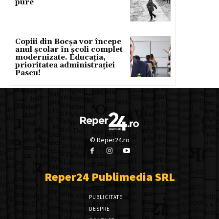
pure
Copiii din Bocșa vor începe
anul școlar în școli complet
modernizate. Educația,
prioritatea administrației
Pascu!
© Reper24.ro
Reper24 Publimedia SRL
PUBLICITATE
DESPRE