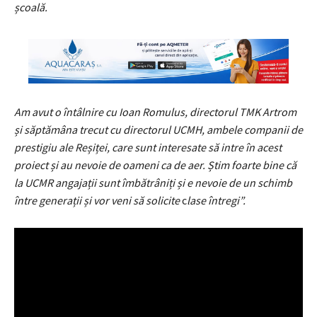
școală.
Am avut o întâlnire cu Ioan Romulus, directorul TMK Artrom
și săptămâna trecut cu directorul UCMH, ambele companii de
prestigiu ale Reșiței, care sunt interesate să intre în acest
proiect și au nevoie de oameni ca de aer. Știm foarte bine că
la UCMR angajații sunt îmbătrâniți și e nevoie de un schimb
între generații și vor veni să solicite
c
lase întregi”.