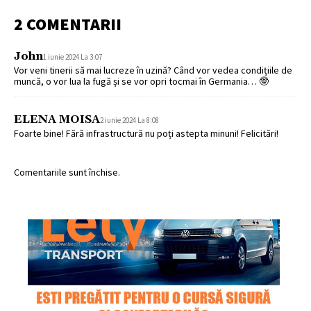
2 COMENTARII
John
1 iunie 2024 La 3:07
Vor veni tinerii să mai lucreze în uzină? Când vor vedea condițiile de
muncă, o vor lua la fugă și se vor opri tocmai în Germania… 🤓
ELENA MOISA
2 iunie 2024 La 8:08
Foarte bine! Fără infrastructură nu poți astepta minuni! Felicitări!
Comentariile sunt închise.