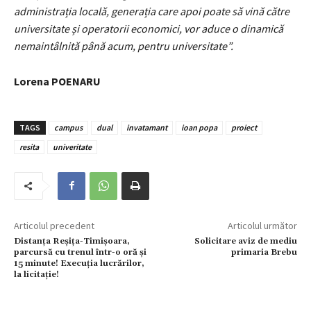
administrația locală, generația care apoi poate să vină către
universitate și operatorii economici, vor aduce o dinamică
nemaintâlnită până acum, pentru universitate”.
Lorena POENARU
TAGS
campus
dual
invatamant
ioan popa
proiect
resita
univeritate
Articolul precedent
Articolul următor
Distanța Reșița-Timișoara,
Solicitare aviz de mediu
parcursă cu trenul într-o oră și
primaria Brebu
15 minute! Execuția lucrărilor,
la licitație!