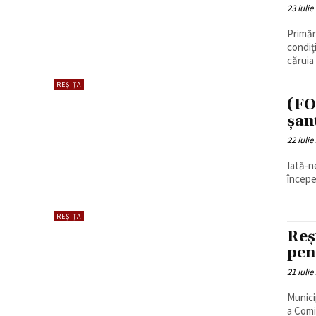
23 iulie
Primăr
condiț
căruia 
REȘIȚA
(FO
șan
22 iulie
Iată-n
începer
REȘIȚA
Reș
pen
21 iulie
Munici
a Comi