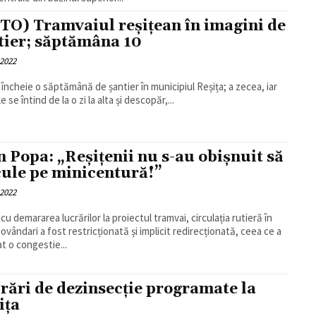
TO) Tramvaiul reșițean în imagini de
tier; săptămâna 10
 2022
 încheie o săptămână de șantier în municipiul Reșița; a zecea, iar
le se întind de la o zi la alta și descopăr,...
n Popa: „Reșițenii nu s-au obișnuit să
cule pe minicentură!”
 2022
cu demararea lucrărilor la proiectul tramvai, circulația rutieră în
ovândari a fost restricționată și implicit redirecționată, ceea ce a
t o congestie...
rări de dezinsecție programate la
ița