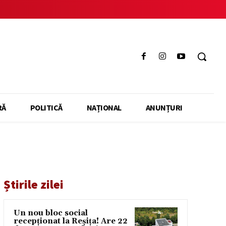
RĂ
POLITICĂ
NAȚIONAL
ANUNȚURI
Știrile zilei
Un nou bloc social
recepționat la Reșița! Are 22