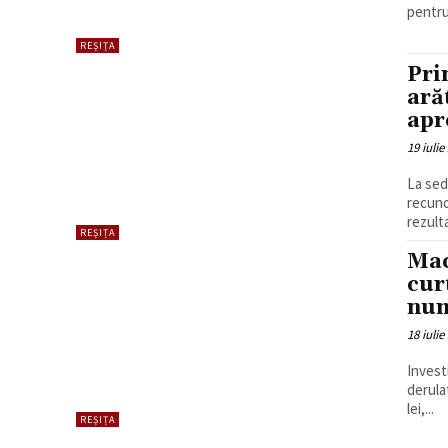
pentru
REȘIȚA
Pri
ară
apr
19 iulie
La sed
recuno
rezulta
REȘIȚA
Mac
cur
num
18 iulie
Invest
derula
lei,...
REȘIȚA