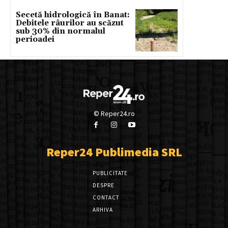
Secetă hidrologică în Banat:
Debitele râurilor au scăzut
sub 30% din normalul
perioadei
© Reper24.ro
Reper24 Publimedia SRL
PUBLICITATE
DESPRE
CONTACT
ARHIVA