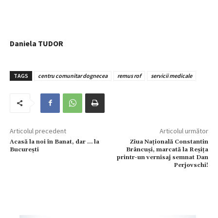
Daniela TUDOR
TAGS
centru comunitar dognecea
remus rof
servicii medicale
Articolul precedent
Articolul următor
Acasă la noi în Banat, dar … la
Ziua Naţională Constantin
București
Brâncuşi, marcată la Reșița
printr-un vernisaj semnat Dan
Perjovschi!