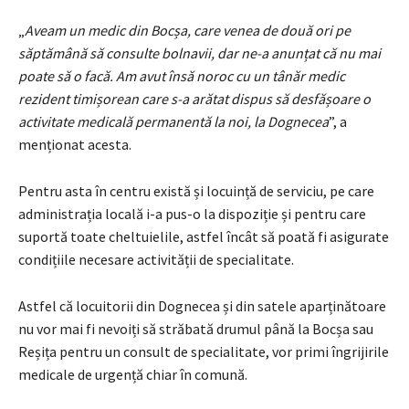
„
Aveam un medic din Bocșa, care venea de două ori pe
săptămână să consulte bolnavii, dar ne-a anunțat că nu mai
poate să o facă. Am avut însă noroc cu un tânăr medic
rezident timișorean care s-a arătat dispus să desfășoare o
activitate medicală permanentă la noi, la Dognecea
”, a
menționat acesta.
Pentru asta în centru există și locuință de serviciu, pe care
administrația locală i-a pus-o la dispoziție și pentru care
suportă toate cheltuielile, astfel încât să poată fi asigurate
condițiile necesare activității de specialitate.
Astfel că locuitorii din Dognecea și din satele aparținătoare
nu vor mai fi nevoiți să străbată drumul până la Bocșa sau
Reșița pentru un consult de specialitate, vor primi îngrijirile
medicale de urgență chiar în comună.