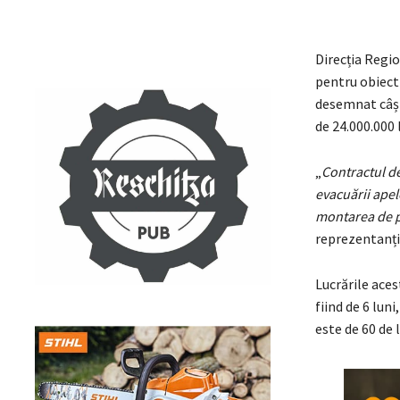
Direcția Regi
pentru obiect
desemnat câșt
de 24.000.000 
„
Contractul de
evacuării apel
montarea de pa
reprezentanți
Lucrările aces
fiind de 6 lun
este de 60 de l