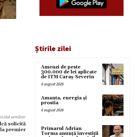
Știrile zilei
Amenzi de peste
300.000 de lei aplicate
de ITM Caraș-Severin
6 august 2026
Amanta, energia și
prostia
6 august 2026
ticolul următor
că solicită
Primarul Adrian
 la premier
Torma anunță investiții