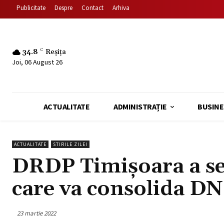
Publicitate
Despre
Contact
Arhiva
34.8
C
Reșița
Joi, 06 August 26
ACTUALITATE
ADMINISTRAȚIE
BUSINE
ACTUALITATE
STIRILE ZILEI
DRDP Timișoara a se
care va consolida DN
23 martie 2022