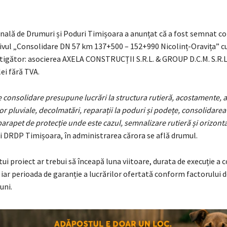
onală de Drumuri și Poduri Timișoara a anunțat că a fost semnat c
ivul „Consolidare DN 57 km 137+500 – 152+990 Nicolinț-Oravița” c
igător: asocierea AXELA CONSTRUCȚII S.R.L. & GROUP D.C.M. S.R.L.,
lei fără TVA.
 consolidare presupune lucrări la structura rutieră, acostamente, 
or pluviale, decolmatări, reparații la poduri și podețe, consolidarea 
rapet de protecție unde este cazul, semnalizare rutieră și orizont
i DRDP Timișoara, în administrarea cărora se află drumul.
tui proiect ar trebui să înceapă luna viitoare, durata de execuție a 
i, iar perioada de garanție a lucrărilor ofertată conform factorului 
uni.