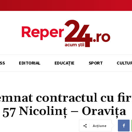
SS
EDITORIAL
EDUCAȚIE
SPORT
CULTU
mnat contractul cu fi
 57 Nicolinț – Oravița
Acțiune