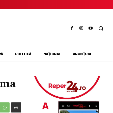
RĂ
POLITICĂ
NAȚIONAL
ANUNȚURI
rma