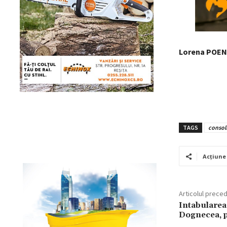
Lorena POE
TAGS
consol
Acțiune
Articolul prece
Intabularea
Dognecea, p