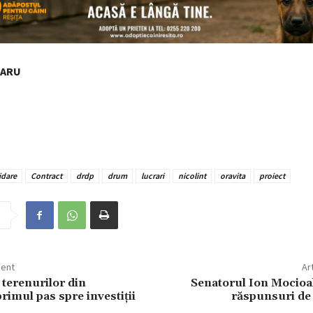
NARU
idare
Contract
drdp
drum
lucrari
nicolint
oravita
proiect
dent
Ar
 terenurilor din
Senatorul Ion Mocioal
rimul pas spre investiții
răspunsuri de