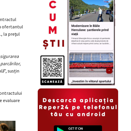
ontractul
u ofertantul
 la preţul
asigurarea
parcărilor,
ală
”, susțin
contractului
de evaluare