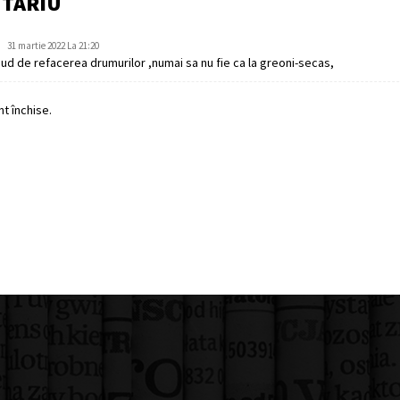
NTARIU
31 martie 2022 La 21:20
ud de refacerea drumurilor ,numai sa nu fie ca la greoni-secas,
t închise.