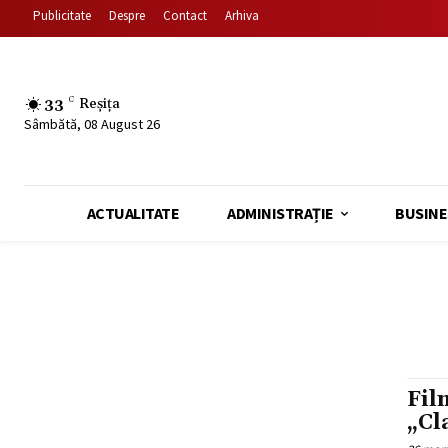
Publicitate
Despre
Contact
Arhiva
33
C
Reșița
Sâmbătă, 08 August 26
ACTUALITATE
ADMINISTRAȚIE
BUSINE
Fil
„Cl