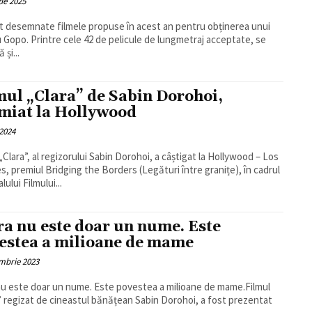
ie 2025
t desemnate filmele propuse în acest an pentru obținerea unui
 Gopo. Printre cele 42 de pelicule de lungmetraj acceptate, se
și...
mul „Clara” de Sabin Dorohoi,
miat la Hollywood
2024
 „Clara”, al regizorului Sabin Dorohoi, a câștigat la Hollywood – Los
s, premiul Bridging the Borders (Legături între granițe), în cadrul
lului Filmului...
ra nu este doar un nume. Este
estea a milioane de mame
mbrie 2023
nu este doar un nume. Este povestea a milioane de mame.Filmul
” regizat de cineastul bănățean Sabin Dorohoi, a fost prezentat