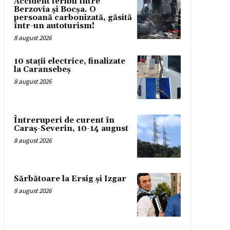
Accident teribil între
Berzovia și Bocșa. O
persoană carbonizată, găsită
într-un autoturism!
8 august 2026
10 stații electrice, finalizate
la Caransebeș
8 august 2026
Întreruperi de curent în
Caraș-Severin, 10-14 august
8 august 2026
Sărbătoare la Ersig și Izgar
8 august 2026