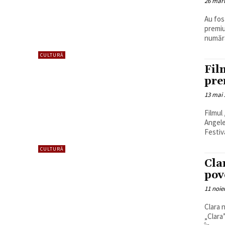
26 mart
Au fos
premiu
numără 
CULTURĂ
Fil
pre
13 mai 
Filmul
Angele
Festiva
CULTURĂ
Cla
pov
11 noie
Clara 
„Clara