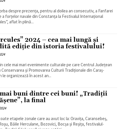
2024
orba despre prezența, pentru al doilea an consecutiv, a Fanfarei
re a forțelor navale din Constanța la Festivalul Internațional
es”, aflat în plină...
rcules” 2024 – cea mai lungă și
ită ediție din istoria festivalului!
2024
in cele mai mari evenimente culturale pe care Centrul Județean
 Conservarea și Promovarea Culturii Tradiționale din Caraș-
n le organizează în acest an...
 mai buni dintre cei buni! „Tradiții
ășene”, la final
 2024
oate etapele zonale care au avut loc la: Oravița, Caransebeș,
Roșu, Băile Herculane, Bozovici, Bocșa și Reșița, festivalul-