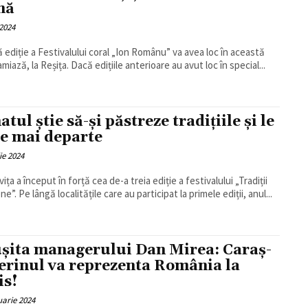
nă
2024
 ediție a Festivalului coral „Ion Românu” va avea loc în această
iază, la Reșița. Dacă edițiile anterioare au avut loc în special...
tul știe să-și păstreze tradițiile și le
e mai departe
ie 2024
ița a început în forță cea de-a treia ediție a festivalului „Tradiții
e”. Pe lângă localitățile care au participat la primele ediții, anul...
șita managerului Dan Mirea: Caraș-
erinul va reprezenta România la
is!
uarie 2024