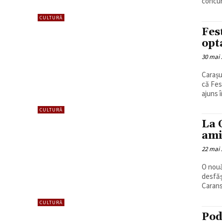
concur
CULTURĂ
Fes
opt
30 mai 
Carașul
că Fes
ajuns î
CULTURĂ
La 
ami
22 mai 
O nouă
desfășu
Carans
CULTURĂ
Pod