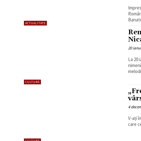
Impres
Români
Banatu
ACTUALITATE
Rem
Nic
20 ianu
La 20 
nimeni
melodi
CULTURĂ
„Fr
vâr
4 dece
V-ați 
care c
CULTURĂ