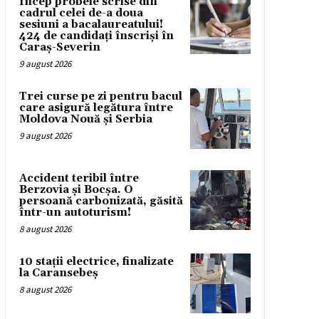
Încep probele scrise din
cadrul celei de-a doua
sesiuni a bacalaureatului!
424 de candidați înscriși în
Caraș-Severin
9 august 2026
Trei curse pe zi pentru bacul
care asigură legătura între
Moldova Nouă și Serbia
9 august 2026
Accident teribil între
Berzovia și Bocșa. O
persoană carbonizată, găsită
într-un autoturism!
8 august 2026
10 stații electrice, finalizate
la Caransebeș
8 august 2026