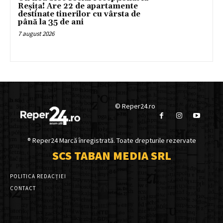
Reșița! Are 22 de apartamente
destinate tinerilor cu vârsta de
până la 35 de ani
7 august 2026
© Reper24.ro
® Reper24 Marcă înregistrată. Toate drepturile rezervate
SCS TABAN MEDIA SRL
POLITICA REDACȚIEI
CONTACT