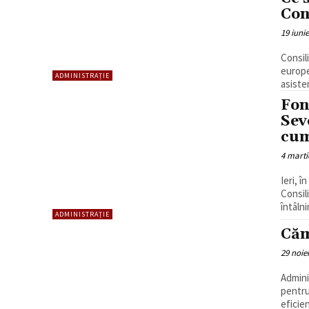
Con
19 iuni
Consil
europe
ADMINISTRAȚIE
asisten
Fon
Sev
cum
4 marti
Ieri, î
Consil
întâlni
ADMINISTRAȚIE
Căm
29 noie
Admini
pentru
eficie