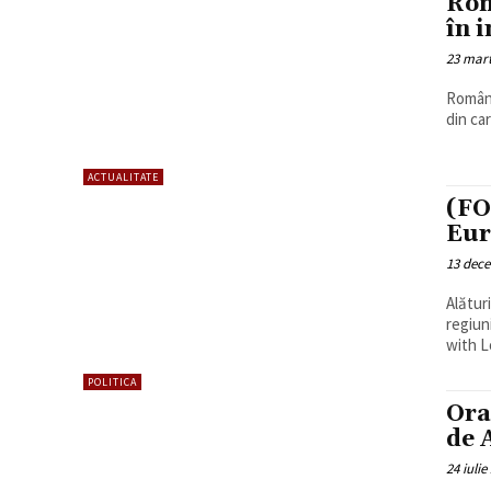
Rom
în 
23 mart
Români
din ca
ACTUALITATE
(FO
Eur
13 dec
Alături
regiun
with L
POLITICA
Ora
de 
24 iulie