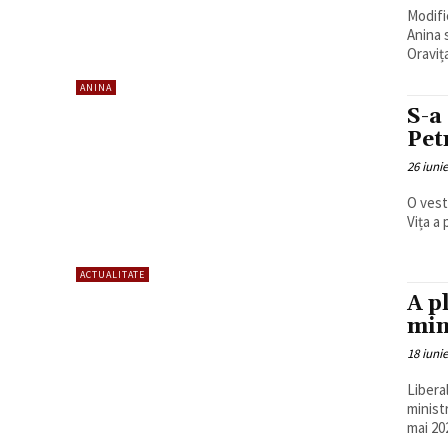
Modifi
Anina 
Oravița
ANINA
S-a
Pet
26 iuni
O vest
Vița a 
ACTUALITATE
A p
min
18 iuni
Libera
ministr
mai 202