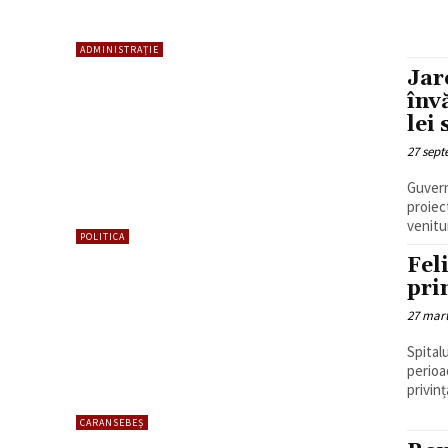
ADMINISTRAȚIE
Jar
înv
lei
27 sept
Guvern
proiec
venitur
POLITICA
Fel
pri
27 mart
Spital
perioa
privinț
CARANSEBEȘ