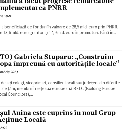
ânia a făcut progrese remarcabile
implementarea PNRR
ie 2024
a beneficiază de fonduri în valoare de 28,5 mld. euro prin PNRR,
re 13,6 mld. euro granturi și 14,9 mld. euro împrumuturi. Până în...
TO) Gabriela Stuparu: „Construim
opa împreună cu autoritățile locale“
embrie 2023
 de alți colegi, viceprimari, consilieri locali sau județeni din diferite
i ale țării, membrii în rețeaua europeană BELC (Building Europe
ocal Councilors),...
șul Anina este cuprins în noul Grup
Acțiune Locală
 2023