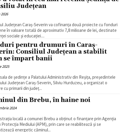
siliu Județean
e 2026
iul Județean Caraș-Severin va cofinanța două proiecte cu fonduri
ne în valoare totală de aproximativ 7,8 milioane de lei, destinate
ței sociale și educației....
duri pentru drumuri în Caraș-
erin: Consiliul Județean a stabilit
 se împart banii
e 2025
n sala de ședințe a Palatului Administrativ din Reșița, președintele
iului Județean Caraș-Severin, Silviu Hurduzeu, a organizat o
re cu primarii din județ...
inul din Brebu, în haine noi
mbrie 2024
strația locală a comunei Brebu a obținut o finanțare prin Agenția
 Protecția Mediului (APM), prin care se reabilitează și se
ntizează energetic căminul...