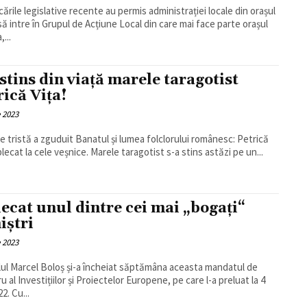
cările legislative recente au permis administrației locale din orașul
să intre în Grupul de Acțiune Local din care mai face parte orașul
,...
 stins din viață marele taragotist
rică Vița!
e 2023
e tristă a zguduit Banatul și lumea folclorului românesc: Petrică
plecat la cele veșnice. Marele taragotist s-a stins astăzi pe un...
lecat unul dintre cei mai „bogați“
iștri
e 2023
lul Marcel Boloș și-a încheiat săptămâna aceasta mandatul de
u al Investițiilor și Proiectelor Europene, pe care l-a preluat la 4
2. Cu...