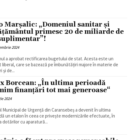
o Marșalic: „Domeniul sanitar și
ățământul primesc 20 de miliarde de
 suplimentar”!
embrie 2024
ul a aprobat rectificarea bugetului de stat. Acesta este un
t liberal, care se bazează pe îmbunătățiri majore în materie de
i și de...
ix Borcean: „În ultima perioadă
mim finanțări tot mai generoase“
ie 2024
ul Municipal de Urgență din Caransebeș a devenit în ultima
dă un etalon în ceea ce privește modernizările efectuate, în
a dotărilor cu aparatură...