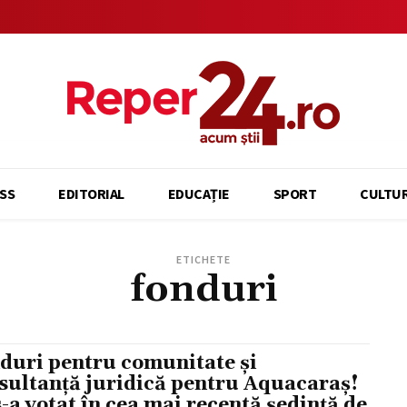
SS
EDITORIAL
EDUCAȚIE
SPORT
CULTU
ETICHETE
fonduri
duri pentru comunitate și
sultanță juridică pentru Aquacaraș!
s-a votat în cea mai recentă ședință de