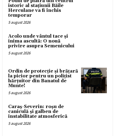
Podul de piatră din centrul
istoric al stațiunii Băile
Herculane va fi închis
temporar
5 august 2026
Acolo unde vântul tace și
inima ascultă: O nouă
privire asupra Semenicului
5 august 2026
Ordin de protecție și brățară
la picior pentru un polițist
hărțuitor din Banatul de
Munte!
5 august 2026
Caraș-Severin: roșu de
caniculă și galben de
instabilitate atmosferică
5 august 2026