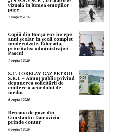
„INNOCENCE”, o călătorie
vizuală în lumea emoțiilor
pure
7 august 2026
Copiii din Bocșa vor începe
anul școlar în școli complet
modernizate. Educația,
prioritatea administrației
Pascu!
7 august 2026
S.C. LORELAY GAZ PETROL
S.R.L – Anunț public privind
depunerea solicitării de
emitere a acordului de
mediu
6 august 2026
Rețeaua de gaze din
Constantin Daicoviciu
prinde contur
6 august 2026