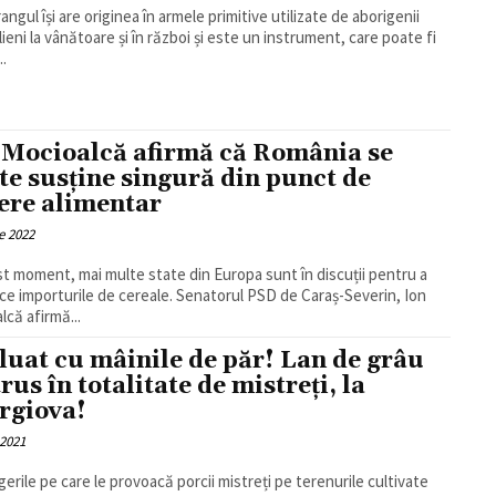
ngul își are originea în armele primitive utilizate de aborigenii
lieni la vânătoare și în război și este un instrument, care poate fi
..
 Mocioalcă afirmă că România se
te susține singură din punct de
ere alimentar
e 2022
st moment, mai multe state din Europa sunt în discuții pentru a
ice importurile de cereale. Senatorul PSD de Caraș-Severin, Ion
lcă afirmă...
 luat cu mâinile de păr! Lan de grâu
rus în totalitate de mistreți, la
rgiova!
 2021
gerile pe care le provoacă porcii mistreți pe terenurile cultivate