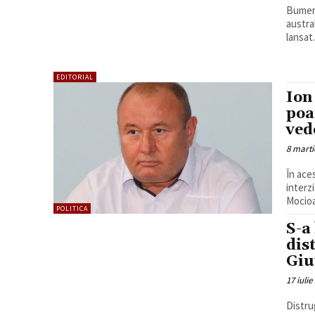
Bumera
austra
lansat.
EDITORIAL
Ion
poa
ved
8 marti
În ace
interz
Mocioa
POLITICA
S-a
dist
Giu
17 iulie
Distru