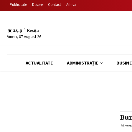
Publicitate
Despre
Contact
Arhiva
24.9
C
Reșița
Vineri, 07 August 26
ACTUALITATE
ADMINISTRAȚIE
BUSINE
Bum
14 mart