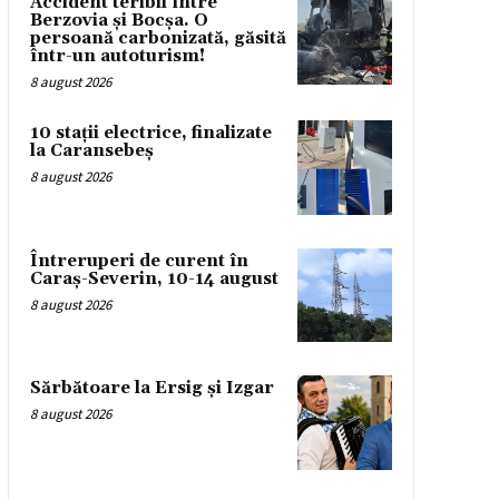
Accident teribil între
Berzovia și Bocșa. O
persoană carbonizată, găsită
într-un autoturism!
8 august 2026
10 stații electrice, finalizate
la Caransebeș
8 august 2026
Întreruperi de curent în
Caraș-Severin, 10-14 august
8 august 2026
Sărbătoare la Ersig și Izgar
8 august 2026