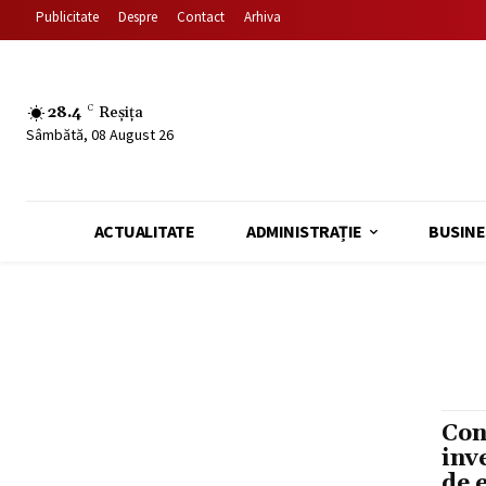
Publicitate
Despre
Contact
Arhiva
28.4
C
Reșița
Sâmbătă, 08 August 26
ACTUALITATE
ADMINISTRAȚIE
BUSINE
Con
inv
de 