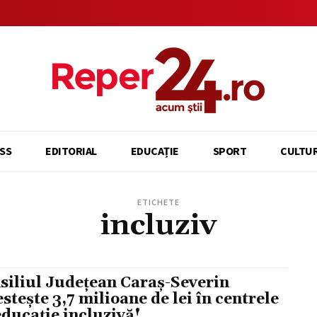
SS
EDITORIAL
EDUCAȚIE
SPORT
CULTU
ETICHETE
incluziv
siliul Județean Caraș-Severin
estește 3,7 milioane de lei în centrele
educație incluzivă!