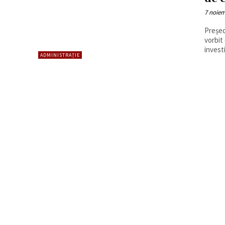
7 noiem
Președ
vorbit
investi
ADMINISTRAȚIE