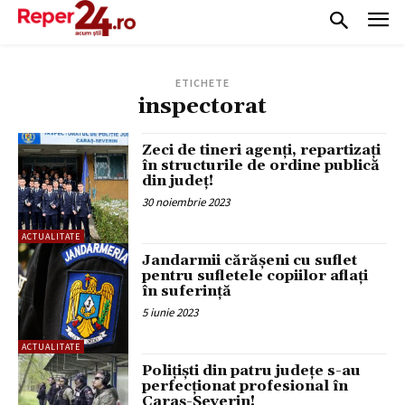
ETICHETE
inspectorat
Zeci de tineri agenți, repartizați
în structurile de ordine publică
din județ!
30 noiembrie 2023
ACTUALITATE
Jandarmii cărășeni cu suflet
pentru sufletele copiilor aflați
în suferință
5 iunie 2023
ACTUALITATE
Polițiști din patru județe s-au
perfecționat profesional în
Caraș-Severin!