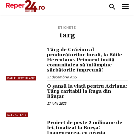
ETICHETE
targ
Târg de Crăciun al
producătorilor locali, la Băile
Herculane. Primarul invită
comunitatea să întâmpine
sărbătorile împreună!
21 decembrie 2025
BĂILE HERCULANE
O șansă la viață pentru Adriana:
Târg caritabil la Ruga din
Băuțar
17 iulie 2025
ACTUALITATE
Proiect de peste 2 milioane de
lei, finalizat la Bocșa!
Inaugurarea, cu ocazia