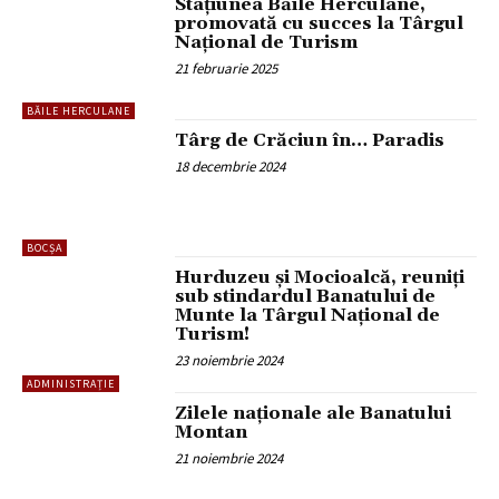
Stațiunea Băile Herculane,
promovată cu succes la Târgul
Național de Turism
21 februarie 2025
BĂILE HERCULANE
Târg de Crăciun în… Paradis
18 decembrie 2024
BOCȘA
Hurduzeu și Mocioalcă, reuniți
sub stindardul Banatului de
Munte la Târgul Național de
Turism!
23 noiembrie 2024
ADMINISTRAȚIE
Zilele naționale ale Banatului
Montan
21 noiembrie 2024