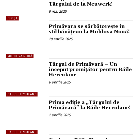
Târgului de la Neuwerk!
9 mai 2025
BOCȘA
Primăvara se sărbătorește în
stil bănățean la Moldova Nouă!
29 aprilie 2025
MOLDOVA NOUĂ
Târgul de Primăvară – Un
început promițător pentru Băile
Herculane
6 aprilie 2025
BĂILE HERCULANE
Prima ediție a „Târgului de
Primăvară” la Băile Herculane!
2 aprilie 2025
BĂILE HERCULANE