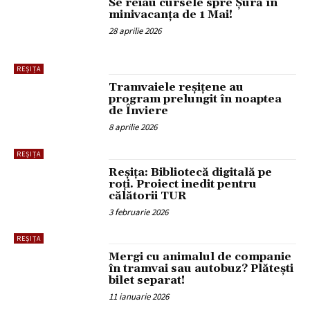
Se reiau cursele spre Șură în
minivacanța de 1 Mai!
28 aprilie 2026
REȘIȚA
Tramvaiele reșițene au
program prelungit în noaptea
de Înviere
8 aprilie 2026
REȘIȚA
Reșița: Bibliotecă digitală pe
roți. Proiect inedit pentru
călătorii TUR
3 februarie 2026
REȘIȚA
Mergi cu animalul de companie
în tramvai sau autobuz? Plătești
bilet separat!
11 ianuarie 2026