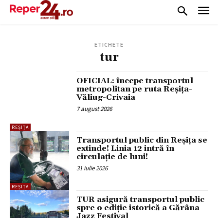
ETICHETE
tur
OFICIAL: începe transportul
metropolitan pe ruta Reșița-
Văliug-Crivaia
7 august 2026
REȘIȚA
Transportul public din Reșița se
extinde! Linia 12 intră în
circulație de luni!
31 iulie 2026
REȘIȚA
TUR asigură transportul public
spre o ediție istorică a Gărâna
Jazz Festival