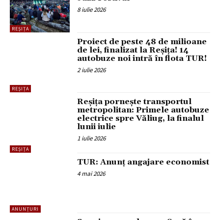
8 iulie 2026
REȘIȚA
Proiect de peste 48 de milioane
de lei, finalizat la Reșița! 14
autobuze noi intră în flota TUR!
2 iulie 2026
REȘIȚA
Reșița pornește transportul
metropolitan: Primele autobuze
electrice spre Văliug, la finalul
lunii iulie
1 iulie 2026
REȘIȚA
TUR: Anunț angajare economist
4 mai 2026
ANUNȚURI