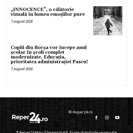
„INNOCENCE”, o călătorie
vizuală în lumea emoțiilor pure
7 august 2026
Copiii din Bocșa vor începe anul
școlar în școli complet
modernizate. Educația,
prioritatea administrației Pascu!
7 august 2026
© Reper24.ro
® Reper24 Marcă înregistrată. Toate drepturile rezervate