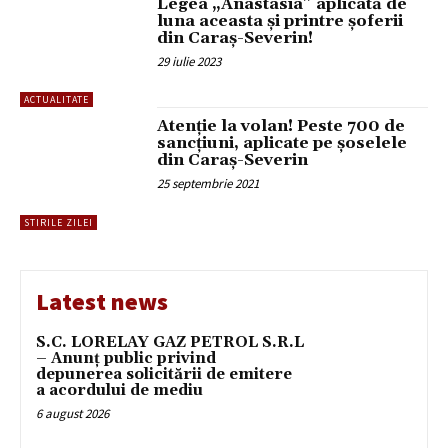
Legea „Anastasia” aplicată de
luna aceasta și printre șoferii
din Caraș-Severin!
29 iulie 2023
ACTUALITATE
Atenție la volan! Peste 700 de
sancțiuni, aplicate pe șoselele
din Caraș-Severin
25 septembrie 2021
STIRILE ZILEI
Latest news
S.C. LORELAY GAZ PETROL S.R.L
– Anunț public privind
depunerea solicitării de emitere
a acordului de mediu
6 august 2026