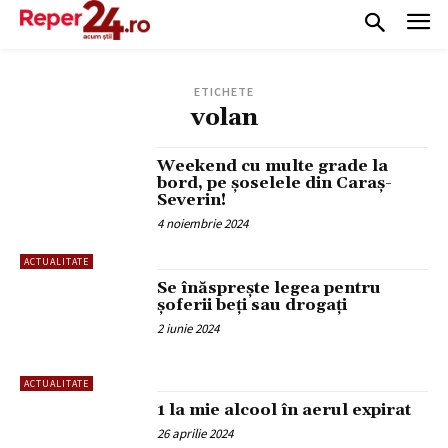
ETICHETE
volan
Weekend cu multe grade la
bord, pe șoselele din Caraș-
Severin!
4 noiembrie 2024
ACTUALITATE
Se înăsprește legea pentru
șoferii beți sau drogați
2 iunie 2024
ACTUALITATE
1 la mie alcool în aerul expirat
26 aprilie 2024