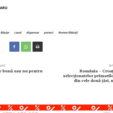
NARU
Băuțar
canal
dispensar
proiect
Romeo Răduță
dent
Ar
e bună sau nu pentru
România – Croaț
selecționatelor primarilo
din cele două țări, 