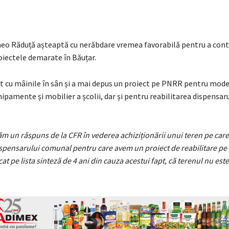
o Răduță așteaptă cu nerăbdare vremea favorabilă pentru a cont
roiectele demarate în Băuțar.
at cu mâinile în sân și a mai depus un proiect pe PNRR pentru mode
ipamente și mobilier a școlii, dar și pentru reabilitarea dispensaru
 un răspuns de la CFR în vederea achiziționării unui teren pe care
spensarului comunal pentru care avem un proiect de reabilitare pe 
at pe lista sinteză de 4 ani din cauza acestui fapt, că terenul nu este