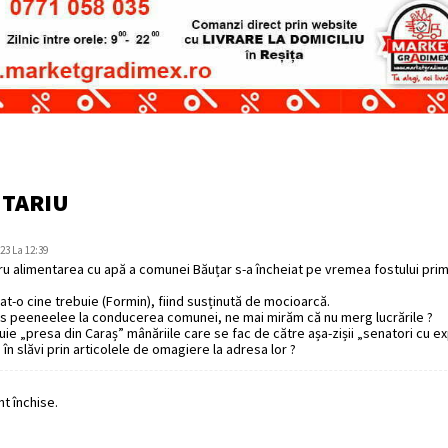
NTARIU
023 La 12:39
ru alimentarea cu apă a comunei Băuțar s-a încheiat pe vremea fostului pri
igat-o cine trebuie (Formin), fiind susținută de mocioarcă.
s peeneelee la conducerea comunei, ne mai mirăm că nu merg lucrările ?
ie „presa din Caraș” mânăriile care se fac de către așa-zișii „senatori cu ex
ți în slăvi prin articolele de omagiere la adresa lor ?
t închise.