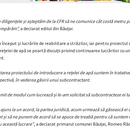
 diligențele și așteptăm de la CFR să ne comunice cât costă metru p
cumpărăm”,
a declarat edilul din Băuțar.
 început și lucrările de reabilitare a străzilor, iar pentru proiectul 
rețelei de apă se poartă discuții privind continuarea lucrărilor cu u
nt.
area proiectului de introducere a rețelei de apă suntem în tratative
pectivă, în vederea găsirii unui subcontractant.
it de modul cum lucrează și le-am solicitat să subcontracteze ei lu
ajuns la un acord, la partea juridică, acum urmează să găsească ei 
t și să ne punem de acord să se apuce de treabă pentru că suntem 
cu această lucrare”
, a declarat primarul comunei Băuțar, Romeo Răd