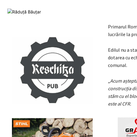
Primarul Rome
lucrările la p
Edilul nu a st
dotarea cu ech
comunal.
„
Acum așteptăm
construcția di
stăm cu el bloc
este al CFR.