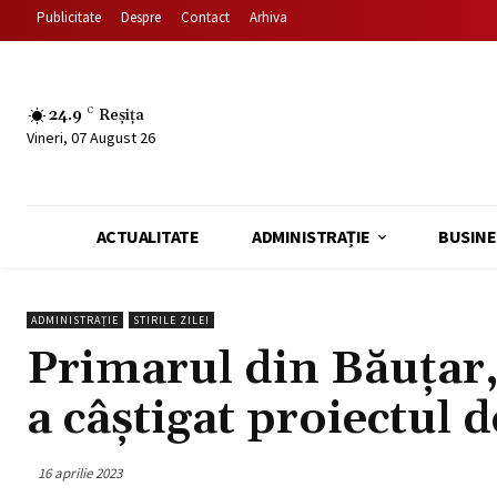
Publicitate
Despre
Contact
Arhiva
24.9
C
Reșița
Vineri, 07 August 26
ACTUALITATE
ADMINISTRAȚIE
BUSINE
ADMINISTRAȚIE
STIRILE ZILEI
Primarul din Băuțar
a câștigat proiectul 
16 aprilie 2023