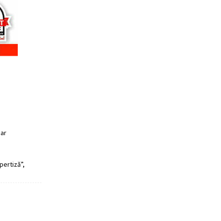
mar
pertiză”,