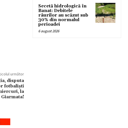
Secetă hidrologică în
Banat: Debitele
râurilor au scăzut sub
30% din normalul
perioadei
6 august 2026
ticolul următor
ia, disputa
r fotbaliști
miercuri, la
Giarmata!