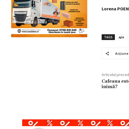
Lorena POE
TAGS
apa
Acțiune
Articolul prece
Cafeaua est
inimă?