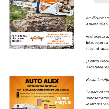
Am făcut toate
a putea să-l 
Anul acesta au
introducere a 
subcontracta
„
Pentru execut
societatea res
Nu sunt mulțum
Se pare că am 
subcontractan
în întârziere 