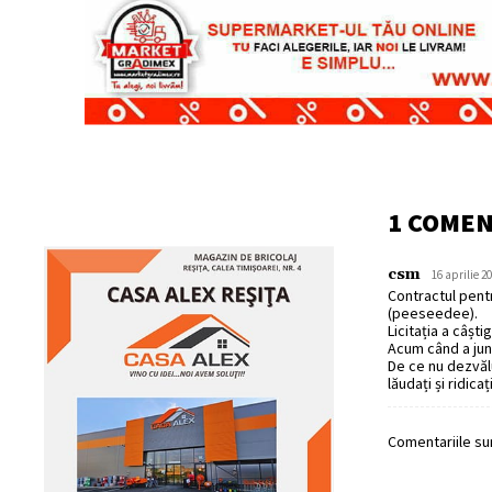
1 COME
csm
16 aprilie 2
Contractul pent
(peeseedee).
Licitația a câșt
Acum când a jun
De ce nu dezvălu
lăudați și ridica
Comentariile sun