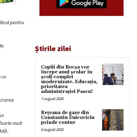
ătrat pentru
de
Știrile zilei
n
Copiii din Bocșa vor
începe anul școlar în
 cu
școli complet
modernizate. Educația,
prioritatea
administrației Pascu!
7 august 2026
crarea.
Rețeaua de gaze din
un
Constantin Daicoviciu
prinde contur
foarte mult
6 august 2026
uță.