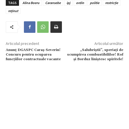
TAGS
Alina Boeru
Caransebe
ipj
ordin
politie
restricție
reținut
Articolul precedent
Articolul următor
Anunț DGASPC Caraș-Severin!
„Salubriștii”, speriați de
Concurs pentru ocuparea
scumpirea combustibililor! Rof
funcțiilor contractuale vacante
și Borduz liniștesc spiritele!