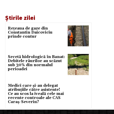
Știrile zilei
Rețeaua de gaze din
Constantin Daicoviciu
prinde contur
Secetă hidrologică în Banat:
Debitele râurilor au scăzut
sub 30% din normalul
perioadei
Medici care și-au delegat
atribuțiile către asistente!
Ce au scos la iveală cele mai
recente controale ale CAS
Caraș-Severin?