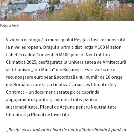
Foto: arhivă
Viziunea ecologică a municipiului Reșița a fost recunoscută
la nivel european. Orașul a primit distincția M100 Mission
Label în cadrul Convenției M100 pentru Neutralitate
Climatică 2025, desfășurată la Universitatea de Arhitectură
și Urbanism „Ion Mincu” din București. Este vorba de o
recunoaștere europeană acordată unui număr de 10 orașe
din România care și-au finalizat cu succes Climate City
Contract – un document strategic ce cuprinde
angajamentul politic și administrativ pentru
sustenabilitate, Planul de Acțiune pentru Neutralitate
Climatică și Planul de Investiții.
„Reșița își asumă obiectivul de neutralitate climatică până în