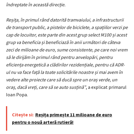
îndreptate în această direcție.
Reșița, în primul rând datorită tramvaiului, a infrastructurii
de transport public, a pistelor de biciclete, a spațiilor verzi pe
cap de locuitor, este parte din acest grup select M100 și acest
grup va beneficia și beneficiază în anii următori de câteva
zeci de milioane de euro, sume consistente, pe care noi vrem
să le dirijăm în primul rând pentru anvelopări, pentru
eficiența energetică a clădirilor rezidențiale, pentru că ADR-
ul nu va face față la toate solicitările noastre și mai avem în
vedere alte proiecte care să ducă spre un oraș verde, un
oraș, dacă vreți, care să se auto susțină”
, a explicat primarul
Ioan Popa.
Citește si:
Reșița primește 11 milioane de euro
pentru o nouă arteră rutieră!