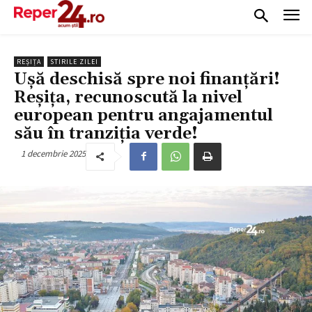
REȘIȚA
STIRILE ZILEI
Ușă deschisă spre noi finanțări!
Reșița, recunoscută la nivel
european pentru angajamentul
său în tranziția verde!
1 decembrie 2025