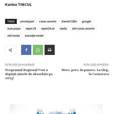
Karina TINCUL
TAGS
anvelopari
caras-severin
Daniel Călin
google
ioan popa
reper 24
reper24.ro
resita
stiri caras-severin
stiri resita
tranziție verde
Articolul precedent
Articolul următor
Programul Regional Vest a
Mere, pere, în panere. La târg,
depășit țintele de absorbție pe
la Cornereva
2025!