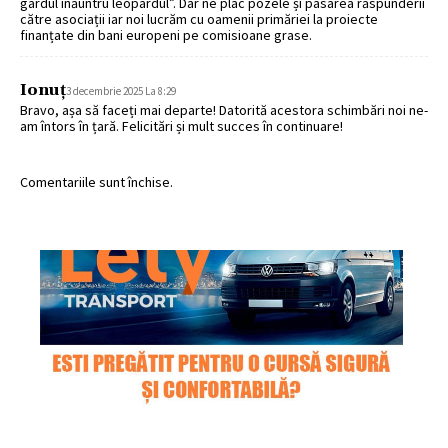
gardul înăuntru leopardul”. Dar ne plac pozele și pasarea răspunderii
către asociații iar noi lucrăm cu oamenii primăriei la proiecte
finanțate din bani europeni pe comisioane grase.
Ionuț
3 decembrie 2025 La 8:29
Bravo, așa să faceți mai departe! Datorită acestora schimbări noi ne-
am întors în țară. Felicitări și mult succes în continuare!
Comentariile sunt închise.