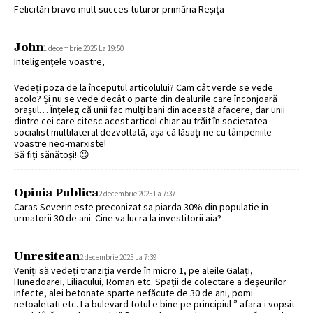
Felicitări bravo mult succes tuturor primăria Reșița
John
1 decembrie 2025 La 19:50
Inteligențele voastre,
Vedeți poza de la începutul articolului? Cam cât verde se vede
acolo? Și nu se vede decât o parte din dealurile care înconjoară
orașul… Înțeleg că unii fac mulți bani din această afacere, dar unii
dintre cei care citesc acest articol chiar au trăit în societatea
socialist multilateral dezvoltată, așa că lăsați-ne cu tâmpeniile
voastre neo-marxiste!
Să fiți sănătoși! 😉
Opinia Publica
2 decembrie 2025 La 7:37
Caras Severin este preconizat sa piarda 30% din populatie in
urmatorii 30 de ani. Cine va lucra la investitorii aia?
Unresitean
2 decembrie 2025 La 7:39
Veniți să vedeți tranziția verde în micro 1, pe aleile Galați,
Hunedoarei, Liliacului, Roman etc. Spații de colectare a deșeurilor
infecte, alei betonate sparte nefăcute de 30 de ani, pomi
netoaletati etc. La bulevard totul e bine pe principiul ” afara-i vopsit